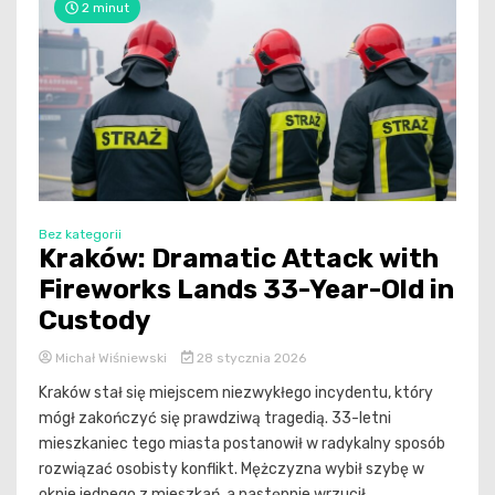
2 minut
Bez kategorii
Kraków: Dramatic Attack with
Fireworks Lands 33-Year-Old in
Custody
Michał Wiśniewski
28 stycznia 2026
Kraków stał się miejscem niezwykłego incydentu, który
mógł zakończyć się prawdziwą tragedią. 33-letni
mieszkaniec tego miasta postanowił w radykalny sposób
rozwiązać osobisty konflikt. Mężczyzna wybił szybę w
oknie jednego z mieszkań, a następnie wrzucił...