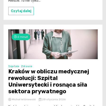
Mieście. To nie tylko...
Czytaj dalej
2 minut
Szpitale
Zdrowie
Kraków w obliczu medycznej
rewolucji: Szpital
Uniwersytecki i rosnąca siła
sektora prywatnego
Michał Wiśniewski
28 stycznia 2026