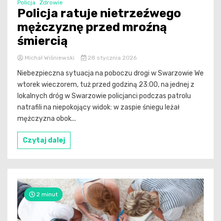
Policja
Zdrowie
Policja ratuje nietrzeźwego
mężczyznę przed mroźną
śmiercią
Michał Wiśniewski
28 stycznia 2026
Niebezpieczna sytuacja na poboczu drogi w Swarzowie We
wtorek wieczorem, tuż przed godziną 23:00, na jednej z
lokalnych dróg w Swarzowie policjanci podczas patrolu
natrafili na niepokojący widok: w zaspie śniegu leżał
mężczyzna obok...
Czytaj dalej
2 minut