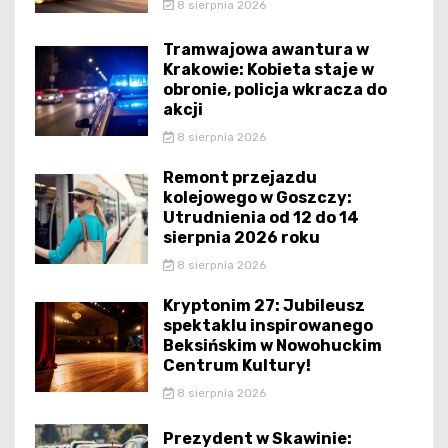
8 sierpnia 2026
Tramwajowa awantura w
Krakowie: Kobieta staje w
obronie, policja wkracza do
akcji
8 sierpnia 2026
Remont przejazdu
kolejowego w Goszczy:
Utrudnienia od 12 do 14
sierpnia 2026 roku
8 sierpnia 2026
Kryptonim 27: Jubileusz
spektaklu inspirowanego
Beksińskim w Nowohuckim
Centrum Kultury!
8 sierpnia 2026
Prezydent w Skawinie: