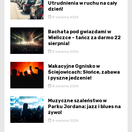
Utrudnienia w ruchu na cały
dzień!
8 sierpnia 2026
Bachata pod gwiazdami w
Wieliczce – tańcz za darmo 22
sierpnia!
8 sierpnia 2026
Wakacyjne Ognisko w
Ściejowicach: Słońce, zabawa
i pyszne jedzenie!
8 sierpnia 2026
Muzyczne szaleństwo w
Parku Jordana: jazz i blues na
żywo!
8 sierpnia 2026