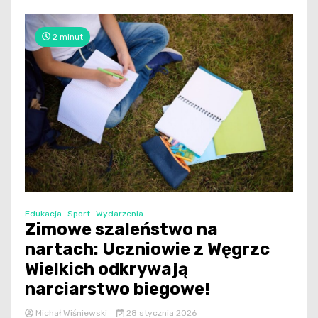
2 minut
Edukacja
Sport
Wydarzenia
Zimowe szaleństwo na
nartach: Uczniowie z Węgrzc
Wielkich odkrywają
narciarstwo biegowe!
Michał Wiśniewski
28 stycznia 2026