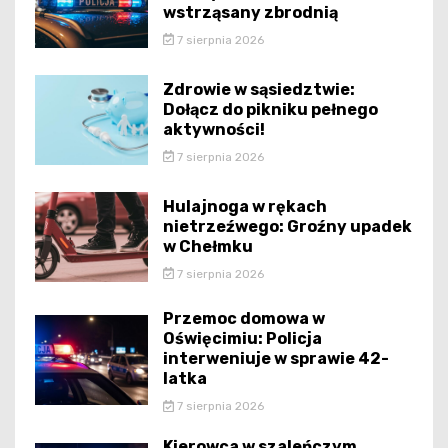
wstrząsany zbrodnią
7 sierpnia 2026
Zdrowie w sąsiedztwie:
Dołącz do pikniku pełnego
aktywności!
7 sierpnia 2026
Hulajnoga w rękach
nietrzeźwego: Groźny upadek
w Chełmku
7 sierpnia 2026
Przemoc domowa w
Oświęcimiu: Policja
interweniuje w sprawie 42-
latka
7 sierpnia 2026
Kierowca w szaleńczym