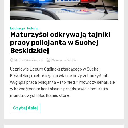
Edukacja
Policja
Maturzyści odkrywają tajniki
pracy policjanta w Suchej
Beskidzkiej
Michał Wiśniewski
25 marca 2026
Uczniowie Liceum Ogólnokształcącego w Suchej
Beskidzkiej mieli okazję na własne oczy zobaczyć, jak
wygląda praca policjanta – i to nie z filmów czy seriali, ale
w bezpośrednim kontakcie z przedstawicielami służb
mundurowych. Spotkanie, które...
Czytaj dalej