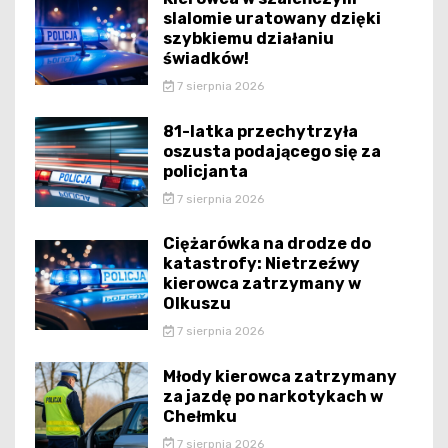
slalomie uratowany dzięki
szybkiemu działaniu
świadków!
7 sierpnia 2026
81-latka przechytrzyła
oszusta podającego się za
policjanta
7 sierpnia 2026
Ciężarówka na drodze do
katastrofy: Nietrzeźwy
kierowca zatrzymany w
Olkuszu
7 sierpnia 2026
Młody kierowca zatrzymany
za jazdę po narkotykach w
Chełmku
7 sierpnia 2026