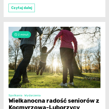
Czytaj dalej
2 minut
Spotkania
Wydarzenia
Wielkanocna radość seniorów z
Kocmyrzowa-Luborzycy