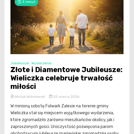
3 minut
Jubileusze
Wydarzenia
Złote i Diamentowe Jubileusze:
Wieliczka celebruje trwałość
miłości
Michał Wiśniewski
25 marca 2026
W minioną sobotę Folwark Zalesie na terenie gminy
Wieliczka stał się miejscem wyjątkowego wydarzenia,
które zgromadziło zarówno mieszkańców okolicy, jak i
zaproszonych gości. Uroczystość poświęcona parom
obchodzącym jubileusze małżeńskie zgromadziła osoby,