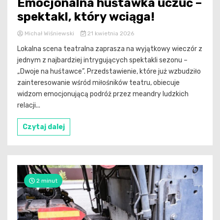
Emocjonalna huśtawka uczuć –
spektakl, który wciąga!
Michał Wiśniewski
21 kwietnia 2026
Lokalna scena teatralna zaprasza na wyjątkowy wieczór z
jednym z najbardziej intrygujących spektakli sezonu –
„Dwoje na huśtawce”. Przedstawienie, które już wzbudziło
zainteresowanie wśród miłośników teatru, obiecuje
widzom emocjonującą podróż przez meandry ludzkich
relacji...
Czytaj dalej
2 minut