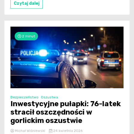
Czytaj dalej
2 minut
Bezpieczeństwo
Oszustwa
Inwestycyjne pułapki: 76-latek
stracił oszczędności w
gorlickim oszustwie
Michał Wiśniewski
24 kwietnia 2026