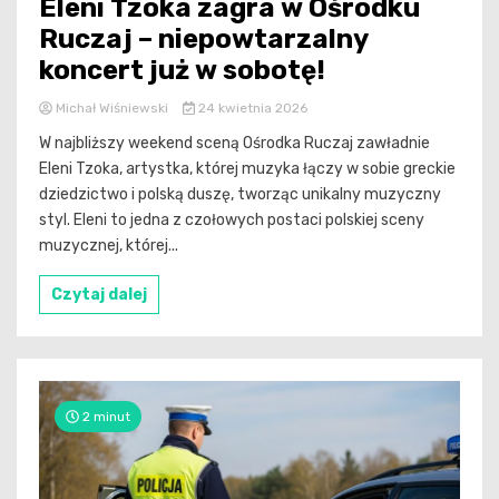
Eleni Tzoka zagra w Ośrodku
Ruczaj – niepowtarzalny
koncert już w sobotę!
Michał Wiśniewski
24 kwietnia 2026
W najbliższy weekend sceną Ośrodka Ruczaj zawładnie
Eleni Tzoka, artystka, której muzyka łączy w sobie greckie
dziedzictwo i polską duszę, tworząc unikalny muzyczny
styl. Eleni to jedna z czołowych postaci polskiej sceny
muzycznej, której...
Czytaj dalej
2 minut