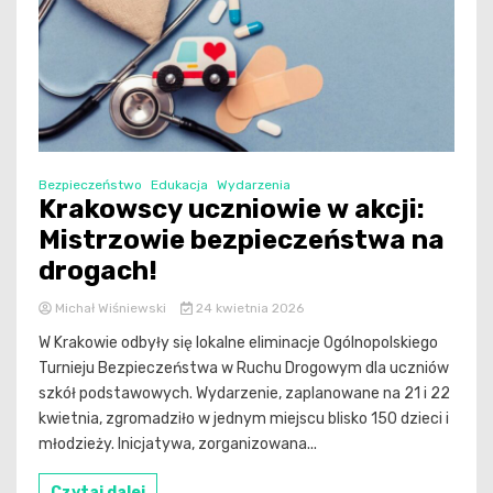
Bezpieczeństwo
Edukacja
Wydarzenia
Krakowscy uczniowie w akcji:
Mistrzowie bezpieczeństwa na
drogach!
Michał Wiśniewski
24 kwietnia 2026
W Krakowie odbyły się lokalne eliminacje Ogólnopolskiego
Turnieju Bezpieczeństwa w Ruchu Drogowym dla uczniów
szkół podstawowych. Wydarzenie, zaplanowane na 21 i 22
kwietnia, zgromadziło w jednym miejscu blisko 150 dzieci i
młodzieży. Inicjatywa, zorganizowana...
Czytaj dalej