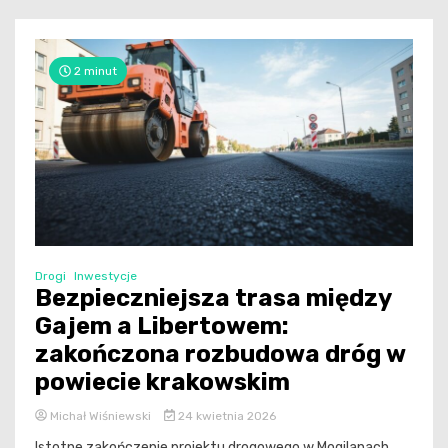
2 minut
Drogi
Inwestycje
Bezpieczniejsza trasa między
Gajem a Libertowem:
zakończona rozbudowa dróg w
powiecie krakowskim
Michał Wiśniewski
24 kwietnia 2026
Istotne zakończenie projektu drogowego w Mogilanach