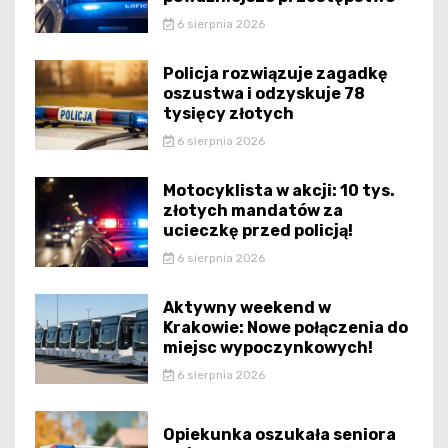
6 sierpnia 2026
Policja rozwiązuje zagadkę
oszustwa i odzyskuje 78
tysięcy złotych
6 sierpnia 2026
Motocyklista w akcji: 10 tys.
złotych mandatów za
ucieczkę przed policją!
6 sierpnia 2026
Aktywny weekend w
Krakowie: Nowe połączenia do
miejsc wypoczynkowych!
6 sierpnia 2026
Opiekunka oszukała seniora