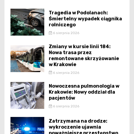
Tragedia w Podolanach:
Śmiertelny wypadek ciągnika
rolniczego
6 sierpnia 2026
Zmiany w kursie linii 184:
Nowa trasa przez
remontowane skrzyżowanie
w Krakowie
6 sierpnia 2026
Nowoczesna pulmonologia w
Krakowie: Nowy oddział dla
pacjentów
6 sierpnia 2026
Zatrzymana na drodze:
wykroczenie ujawnia
poważniejsze przestępstwo