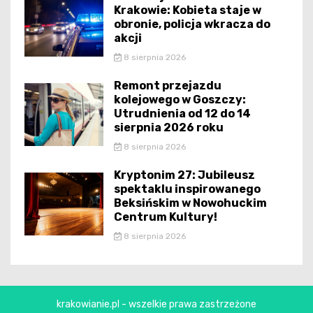
Krakowie: Kobieta staje w
obronie, policja wkracza do
akcji
8 sierpnia 2026
Remont przejazdu
kolejowego w Goszczy:
Utrudnienia od 12 do 14
sierpnia 2026 roku
8 sierpnia 2026
Kryptonim 27: Jubileusz
spektaklu inspirowanego
Beksińskim w Nowohuckim
Centrum Kultury!
8 sierpnia 2026
krakowianie.pl - wszelkie prawa zastrzeżone