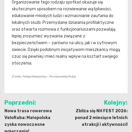
Organizowanie tego rodzaju spotkań okazuje się
skutecznym sposobem na rozwiewanie wątpliwości,
edukowanie młodych ludzi i wzmacnianie zaufania do
lokalnych służb. Przemyślane działania profilaktyczne
oraz otwarta rozmowa z funkcjonariuszami pozwalają
lepiej zrozumieć wyzwania związane z
bezpieczeństwem – zarówno na ulicy, jak i w cyfrowym
świecie. Dzięki podobnym inicjatywom mieszkańcy mogą
czuć się pewniej i mieć realny wpływ na kształt swojego
otoczenia.
Źródło: Policja Małopolska – Portal polskiej Policji
Nawigacja
Poprzedni:
Kolejny:
wpisu
Nowa trasa rowerowa
Zbliża się NH FEST 2026:
VeloRaba: Małopolska
ponad 2 miesiące letnich
zyska nowoczesne
atrakcji i aktywności!
połączenia!