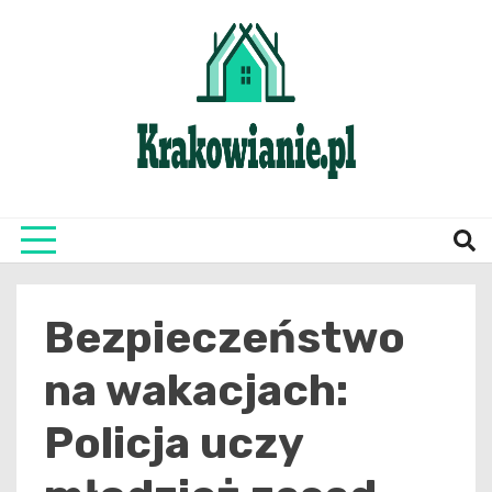
Skip
to
content
najświeższe informacje z Krakowa i okolic
Krako
Bezpieczeństwo
na wakacjach:
Policja uczy