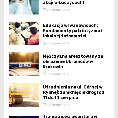
akcji w Łuczycach!
9 sierpnia 2026
Edukacja w Iwanowicach:
Fundamenty patriotyzmu i
lokalnej tożsamości
9 sierpnia 2026
Mężczyzna aresztowany za
obrażenie Ukraińców w
Krakowie
9 sierpnia 2026
Utrudnienia na ul. Górnej w
Rybnej: zamknięcie drogi od
11 do 14 sierpnia
8 sierpnia 2026
Tramwajowa awantura w