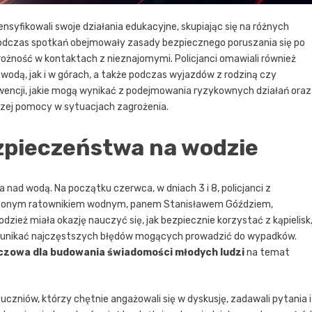
tensyfikowali swoje działania edukacyjne, skupiając się na różnych
dczas spotkań obejmowały zasady bezpiecznego poruszania się po
rożność w kontaktach z nieznajomymi. Policjanci omawiali również
dą, jak i w górach, a także podczas wyjazdów z rodziną czy
wencji, jakie mogą wynikać z podejmowania ryzykownych działań oraz
zej pomocy w sytuacjach zagrożenia.
zpieczeństwa na wodzie
d wodą. Na początku czerwca, w dniach 3 i 8, policjanci z
adczonym ratownikiem wodnym, panem Stanisławem Góździem,
łodzież miała okazję nauczyć się, jak bezpiecznie korzystać z kąpielisk
ak unikać najczęstszych błędów mogących prowadzić do wypadków.
czowa dla budowania świadomości młodych ludzi
na temat
czniów, którzy chętnie angażowali się w dyskusję, zadawali pytania i