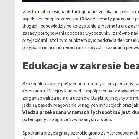
W ostatnich miesiącach funkcjonariusze lokalnej policji in
aspektach bezpieczeństwa. Główne tematy poruszane po
drogach, odpowiedzialne korzystanie z internetu oraz ost
zasady postępowania podczas wypoczynku, zarówno nad wo
przyjaciółmi. Istotnym punktem było podkreślanie konsek
przypomnienie o numerach alarmowych i zasadach pierws
Edukacja w zakresie be
Szczególną uwagę poświęcono tematyce bezpieczeństwa na
Komisariatu Policji w Kluczach, współpracując z doświ
zorganizowali zajęcia dla uczniów. Dzięki tej inicjatywie m
jakie są zasady reagowania w nagłych sytuacjach oraz j
Wiedza przekazana w ramach tych spotkań jest klu
potencjalnych zagrożeń związanych z wodą.
Spotkania przyciągnęły szerokie grono zainteresowanych u