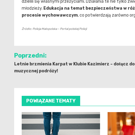
dzielili się własnymi przeżyciami. Działania te nie tylko 
młodzieży.
Edukacja na temat bezpieczeństwa w róż
procesie wychowawczym
, co potwierdzają zarówno org
Źródło: Policja Małopolska – Portal polskiej Policji
Nawigacja
Poprzedni:
wpisu
Letnie brzmienia Karpat w Klubie Kazimierz – dołącz do
muzycznej podróży!
POWIĄZANE TEMATY