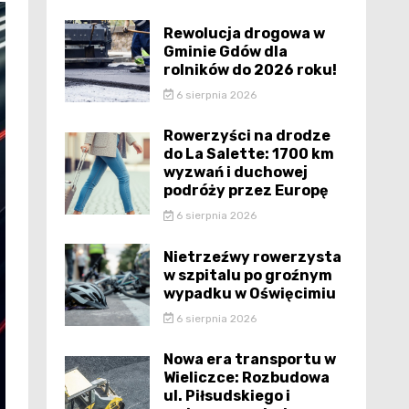
Rewolucja drogowa w
Gminie Gdów dla
rolników do 2026 roku!
6 sierpnia 2026
Rowerzyści na drodze
do La Salette: 1700 km
wyzwań i duchowej
podróży przez Europę
6 sierpnia 2026
Nietrzeźwy rowerzysta
w szpitalu po groźnym
wypadku w Oświęcimiu
6 sierpnia 2026
Nowa era transportu w
Wieliczce: Rozbudowa
ul. Piłsudskiego i