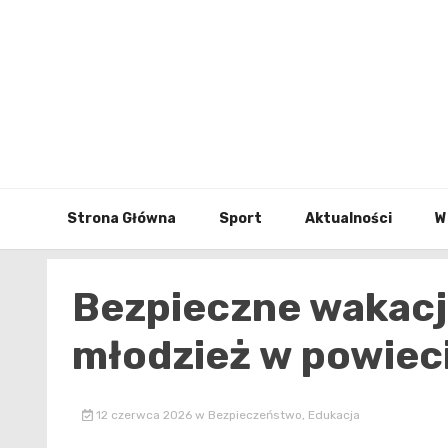
Skip
to
content
Strona Główna
Sport
Aktualności
W
Bezpieczne wakacje
młodzież w powiec
12 czerwca 2026
w
Bezpieczeństwo
,
Edukacja