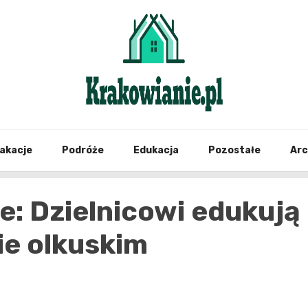
najświeższe informacje z Krakowa i okolic
Krako
akacje
Podróże
Edukacja
Pozostałe
Ar
: Dzielnicowi edukują
ie olkuskim