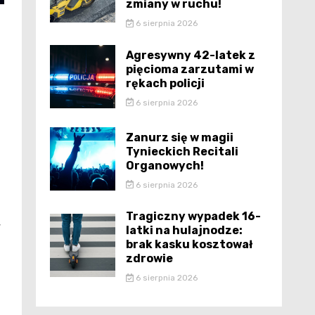
zmiany w ruchu!
6 sierpnia 2026
Agresywny 42-latek z
pięcioma zarzutami w
rękach policji
6 sierpnia 2026
Zanurz się w magii
Tynieckich Recitali
Organowych!
6 sierpnia 2026
Tragiczny wypadek 16-
,
latki na hulajnodze:
brak kasku kosztował
zdrowie
6 sierpnia 2026