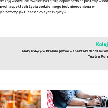
zwiększają wiedzę, ale również kształtują odpowiedzialne postawy wśród
nych aspektach życia codziennego jest nieoceniona w
anizatorzy, jak i uczestnicy tych inicjatyw.
Kole
Mały Książę w krainie pytań – spektakl Młodzież
Teatru Per