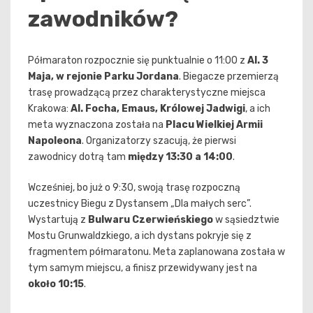
zawodników?
Półmaraton rozpocznie się punktualnie o 11:00 z
Al. 3
Maja, w rejonie Parku Jordana
. Biegacze przemierzą
trasę prowadzącą przez charakterystyczne miejsca
Krakowa:
Al. Focha, Emaus, Królowej Jadwigi
, a ich
meta wyznaczona została na
Placu Wielkiej Armii
Napoleona
. Organizatorzy szacują, że pierwsi
zawodnicy dotrą tam
między 13:30 a 14:00
.
Wcześniej, bo już o 9:30, swoją trasę rozpoczną
uczestnicy Biegu z Dystansem „Dla małych serc”.
Wystartują z
Bulwaru Czerwieńskiego
w sąsiedztwie
Mostu Grunwaldzkiego, a ich dystans pokryje się z
fragmentem półmaratonu. Meta zaplanowana została w
tym samym miejscu, a finisz przewidywany jest na
około 10:15
.