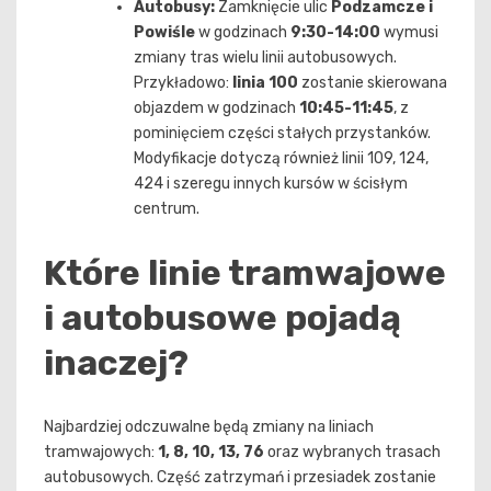
Autobusy:
Zamknięcie ulic
Podzamcze i
Powiśle
w godzinach
9:30-14:00
wymusi
zmiany tras wielu linii autobusowych.
Przykładowo:
linia 100
zostanie skierowana
objazdem w godzinach
10:45-11:45
, z
pominięciem części stałych przystanków.
Modyfikacje dotyczą również linii 109, 124,
424 i szeregu innych kursów w ścisłym
centrum.
Które linie tramwajowe
i autobusowe pojadą
inaczej?
Najbardziej odczuwalne będą zmiany na liniach
tramwajowych:
1, 8, 10, 13, 76
oraz wybranych trasach
autobusowych. Część zatrzymań i przesiadek zostanie