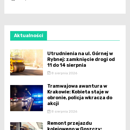
Aktualności
Utrudnienia na ul. Górnej w
Rybnej: zamknięcie drogi od
11 do 14 sierpnia
8 sierpnia 2026
Tramwajowa awantura w
Krakowie: Kobieta staje w
obronie, policja wkracza do
akcji
8 sierpnia 2026
Remont przejazdu
kolejowego w Goszczy: