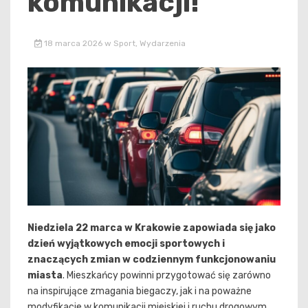
komunikacji!
18 marca 2026
w
Sport
,
Wydarzenia
Niedziela 22 marca w Krakowie zapowiada się jako
dzień wyjątkowych emocji sportowych i
znaczących zmian w codziennym funkcjonowaniu
miasta
. Mieszkańcy powinni przygotować się zarówno
na inspirujące zmagania biegaczy, jak i na poważne
modyfikacje w komunikacji miejskiej i ruchu drogowym.