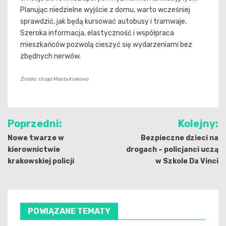
Planując niedzielne wyjście z domu, warto wcześniej
sprawdzić, jak będą kursować autobusy i tramwaje.
Szeroka informacja, elastyczność i współpraca
mieszkańców pozwolą cieszyć się wydarzeniami bez
zbędnych nerwów.
Źródło: Urząd Miasta Krakowa
Nawigacja
Poprzedni:
Kolejny:
wpisu
Nowe twarze w
Bezpieczne dzieci na
kierownictwie
drogach – policjanci uczą
krakowskiej policji
w Szkole Da Vinci
POWIĄZANE TEMATY