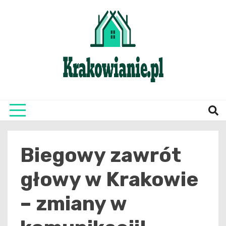
Skip
to
content
najświeższe informacje z Krakowa i okolic
Krako
Biegowy zawrót
głowy w Krakowie
– zmiany w