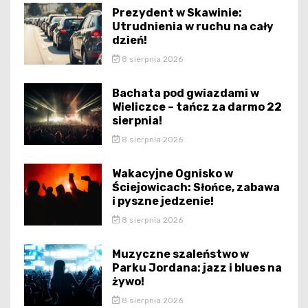
Prezydent w Skawinie:
Utrudnienia w ruchu na cały
dzień!
8 sierpnia 2026
Bachata pod gwiazdami w
Wieliczce – tańcz za darmo 22
sierpnia!
8 sierpnia 2026
Wakacyjne Ognisko w
Ściejowicach: Słońce, zabawa
i pyszne jedzenie!
8 sierpnia 2026
Muzyczne szaleństwo w
Parku Jordana: jazz i blues na
żywo!
8 sierpnia 2026