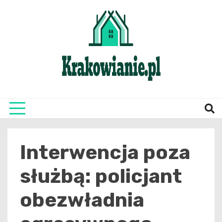
Skip
to
content
najświeższe informacje z Krakowa i okolic
Krako
Interwencja poza
służbą: policjant
obezwładnia