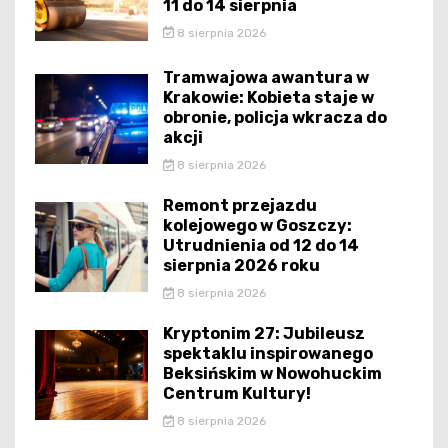
11 do 14 sierpnia
8 sierpnia 2026
Tramwajowa awantura w
Krakowie: Kobieta staje w
obronie, policja wkracza do
akcji
8 sierpnia 2026
Remont przejazdu
kolejowego w Goszczy:
Utrudnienia od 12 do 14
sierpnia 2026 roku
8 sierpnia 2026
Kryptonim 27: Jubileusz
spektaklu inspirowanego
Beksińskim w Nowohuckim
Centrum Kultury!
8 sierpnia 2026