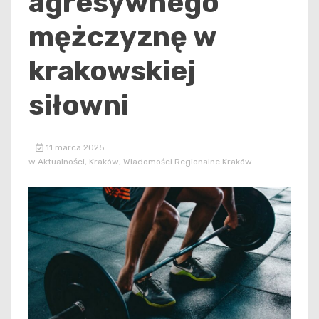
agresywnego
mężczyznę w
krakowskiej
siłowni
11 marca 2025
w
Aktualności
,
Kraków
,
Wiadomości Regionalne Kraków