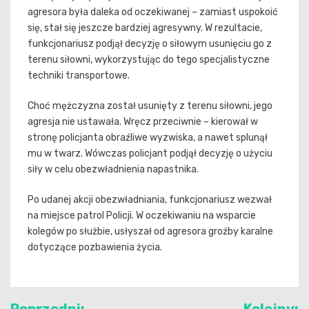
agresora była daleka od oczekiwanej – zamiast uspokoić
się, stał się jeszcze bardziej agresywny. W rezultacie,
funkcjonariusz podjął decyzję o siłowym usunięciu go z
terenu siłowni, wykorzystując do tego specjalistyczne
techniki transportowe.
Choć mężczyzna został usunięty z terenu siłowni, jego
agresja nie ustawała. Wręcz przeciwnie – kierował w
stronę policjanta obraźliwe wyzwiska, a nawet splunął
mu w twarz. Wówczas policjant podjął decyzję o użyciu
siły w celu obezwładnienia napastnika.
Po udanej akcji obezwładniania, funkcjonariusz wezwał
na miejsce patrol Policji. W oczekiwaniu na wsparcie
kolegów po służbie, usłyszał od agresora groźby karalne
dotyczące pozbawienia życia.
Nawigacja