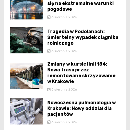
się na ekstremalne warunki
pogodowe
6 sierpnia 2026
Tragedia w Podolanach:
Śmiertelny wypadek ciągnika
rolniczego
6 sierpnia 2026
Zmiany w kursie linii 184:
Nowa trasa przez
remontowane skrzyżowanie
w Krakowie
6 sierpnia 2026
Nowoczesna pulmonologia w
Krakowie: Nowy oddział dla
pacjentów
6 sierpnia 2026