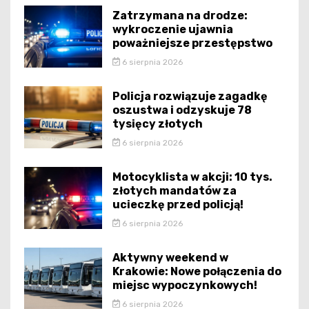
Zatrzymana na drodze:
wykroczenie ujawnia
poważniejsze przestępstwo
6 sierpnia 2026
Policja rozwiązuje zagadkę
oszustwa i odzyskuje 78
tysięcy złotych
6 sierpnia 2026
Motocyklista w akcji: 10 tys.
złotych mandatów za
ucieczkę przed policją!
6 sierpnia 2026
Aktywny weekend w
Krakowie: Nowe połączenia do
miejsc wypoczynkowych!
6 sierpnia 2026