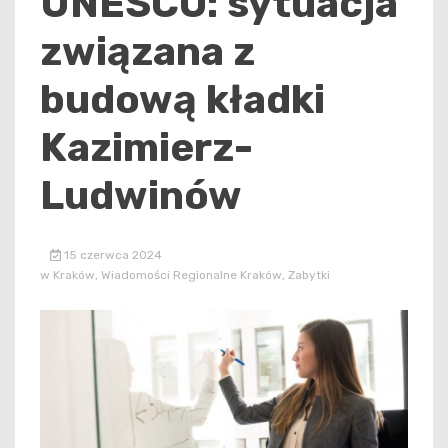
UNESCO: sytuacja
związana z
budową kładki
Kazimierz-
Ludwinów
15 czerwca 2024
w
Kraków
,
Wiadomości Regionalne Kraków
,
Zabytki