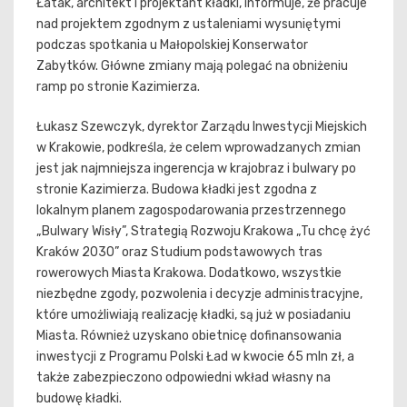
Łatak, architekt i projektant kładki, informuje, że pracuje
nad projektem zgodnym z ustaleniami wysuniętymi
podczas spotkania u Małopolskiej Konserwator
Zabytków. Główne zmiany mają polegać na obniżeniu
ramp po stronie Kazimierza.
Łukasz Szewczyk, dyrektor Zarządu Inwestycji Miejskich
w Krakowie, podkreśla, że celem wprowadzanych zmian
jest jak najmniejsza ingerencja w krajobraz i bulwary po
stronie Kazimierza. Budowa kładki jest zgodna z
lokalnym planem zagospodarowania przestrzennego
„Bulwary Wisły”, Strategią Rozwoju Krakowa „Tu chcę żyć
Kraków 2030” oraz Studium podstawowych tras
rowerowych Miasta Krakowa. Dodatkowo, wszystkie
niezbędne zgody, pozwolenia i decyzje administracyjne,
które umożliwiają realizację kładki, są już w posiadaniu
Miasta. Również uzyskano obietnicę dofinansowania
inwestycji z Programu Polski Ład w kwocie 65 mln zł, a
także zabezpieczono odpowiedni wkład własny na
budowę kładki.