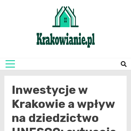
Skip
to
content
najświeższe informacje z Krakowa i okolic
Krako
Inwestycje w
Krakowie a wpływ
na dziedzictwo