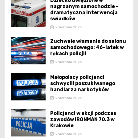
Dziecko uwięzione w
nagrzanym samochodzie –
dramatyczna interwencja
świadków
5 sierpnia 2026
Zuchwałe włamanie do salonu
samochodowego: 46-latek w
rękach policji!
5 sierpnia 2026
Małopolscy policjanci
schwycili poszukiwanego
handlarza narkotyków
5 sierpnia 2026
Policjanci w akcji podczas
zawodów IRONMAN 70.3 w
Krakowie
5 sierpnia 2026