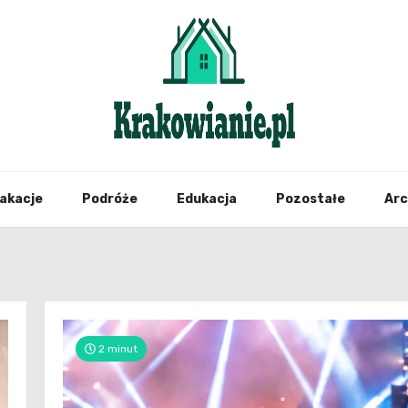
najświeższe informacje z Krakowa i okolic
Krako
akacje
Podróże
Edukacja
Pozostałe
Ar
2 minut