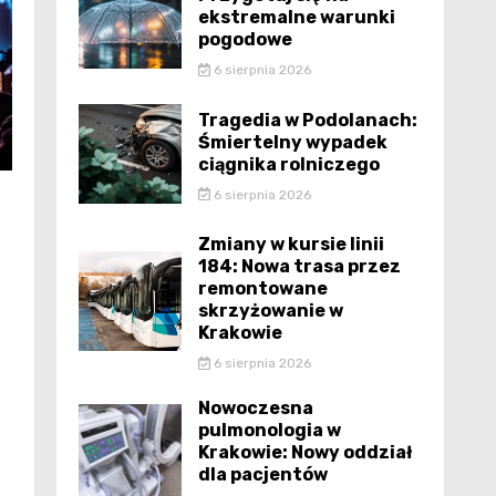
ekstremalne warunki
pogodowe
6 sierpnia 2026
Tragedia w Podolanach:
Śmiertelny wypadek
ciągnika rolniczego
6 sierpnia 2026
Zmiany w kursie linii
184: Nowa trasa przez
remontowane
skrzyżowanie w
Krakowie
6 sierpnia 2026
Nowoczesna
pulmonologia w
Krakowie: Nowy oddział
dla pacjentów