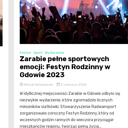
Festyn
Sport
Wydarzenia
Zarabie pełne sportowych
emocji: Festyn Rodzinny w
Gdowie 2023
Michał Wiśniewski
2 czerwca 2026
W idyllicznej miejscowości Zarabie w Gdowie odbyło się
niezwykłe wydarzenie, które zgromadziło licznych
miłośników siatkówki. Stowarzyszenie Radwansport
zorganizowało coroczny Festyn Rodzinny, który od
wczesnych godzin rannych do wieczora przyciągał
mieszkańców regionu, tworząc pełną życia...