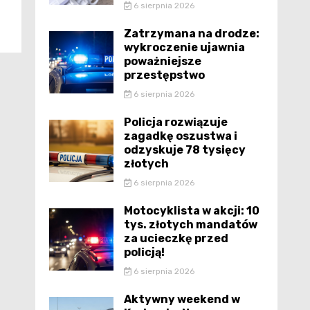
6 sierpnia 2026
Zatrzymana na drodze:
wykroczenie ujawnia
poważniejsze
przestępstwo
6 sierpnia 2026
Policja rozwiązuje
zagadkę oszustwa i
odzyskuje 78 tysięcy
złotych
6 sierpnia 2026
Motocyklista w akcji: 10
tys. złotych mandatów
za ucieczkę przed
policją!
6 sierpnia 2026
Aktywny weekend w