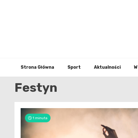
Skip
to
content
Strona Główna
Sport
Aktualności
W
Festyn
1 minuta