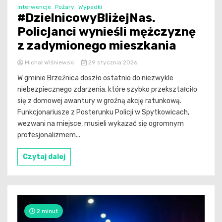
Interwencje
Pożary
Wypadki
#DzielnicowyBliżejNas.
Policjanci wynieśli mężczyznę
z zadymionego mieszkania
Michał Wiśniewski
29 stycznia 2026
W gminie Brzeźnica doszło ostatnio do niezwykle
niebezpiecznego zdarzenia, które szybko przekształciło
się z domowej awantury w groźną akcję ratunkową.
Funkcjonariusze z Posterunku Policji w Spytkowicach,
wezwani na miejsce, musieli wykazać się ogromnym
profesjonalizmem...
Czytaj dalej
2 minut