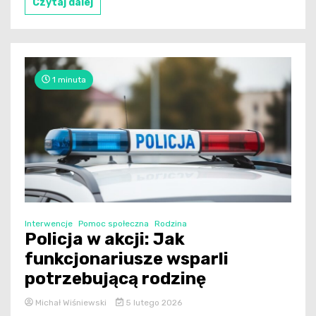
Czytaj dalej
1 minuta
Interwencje
Pomoc społeczna
Rodzina
Policja w akcji: Jak
funkcjonariusze wsparli
potrzebującą rodzinę
Michał Wiśniewski
5 lutego 2026