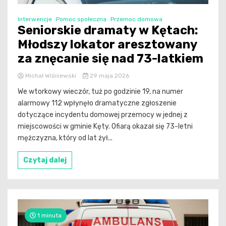
Interwencje
Pomoc społeczna
Przemoc domowa
Seniorskie dramaty w Kętach:
Młodszy lokator aresztowany
za znęcanie się nad 73-latkiem
Michał Wiśniewski
29 maja 2026
We wtorkowy wieczór, tuż po godzinie 19, na numer
alarmowy 112 wpłynęło dramatyczne zgłoszenie
dotyczące incydentu domowej przemocy w jednej z
miejscowości w gminie Kęty. Ofiarą okazał się 73-letni
mężczyzna, który od lat żył...
Czytaj dalej
1 minuta