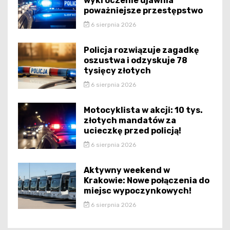
wykroczenie ujawnia
poważniejsze przestępstwo
6 sierpnia 2026
Policja rozwiązuje zagadkę
oszustwa i odzyskuje 78
tysięcy złotych
6 sierpnia 2026
Motocyklista w akcji: 10 tys.
złotych mandatów za
ucieczkę przed policją!
6 sierpnia 2026
Aktywny weekend w
Krakowie: Nowe połączenia do
miejsc wypoczynkowych!
6 sierpnia 2026