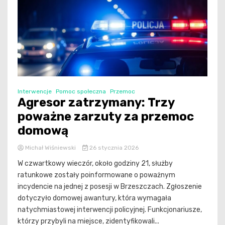
Interwencje
Pomoc społeczna
Przemoc
Agresor zatrzymany: Trzy
poważne zarzuty za przemoc
domową
Michał Wiśniewski
26 stycznia 2026
W czwartkowy wieczór, około godziny 21, służby
ratunkowe zostały poinformowane o poważnym
incydencie na jednej z posesji w Brzeszczach. Zgłoszenie
dotyczyło domowej awantury, która wymagała
natychmiastowej interwencji policyjnej. Funkcjonariusze,
którzy przybyli na miejsce, zidentyfikowali...