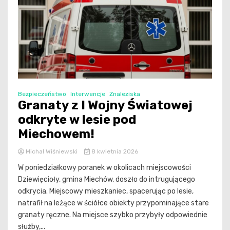
Bezpieczeństwo
Interwencje
Znaleziska
Granaty z I Wojny Światowej
odkryte w lesie pod
Miechowem!
Michał Wiśniewski
8 kwietnia 2026
W poniedziałkowy poranek w okolicach miejscowości
Dziewięcioły, gmina Miechów, doszło do intrugującego
odkrycia. Miejscowy mieszkaniec, spacerując po lesie,
natrafił na leżące w ściółce obiekty przypominające stare
granaty ręczne. Na miejsce szybko przybyły odpowiednie
służby,...