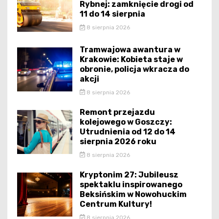
Rybnej: zamknięcie drogi od
11 do 14 sierpnia
8 sierpnia 2026
Tramwajowa awantura w
Krakowie: Kobieta staje w
obronie, policja wkracza do
akcji
8 sierpnia 2026
Remont przejazdu
kolejowego w Goszczy:
Utrudnienia od 12 do 14
sierpnia 2026 roku
8 sierpnia 2026
Kryptonim 27: Jubileusz
spektaklu inspirowanego
Beksińskim w Nowohuckim
Centrum Kultury!
8 sierpnia 2026