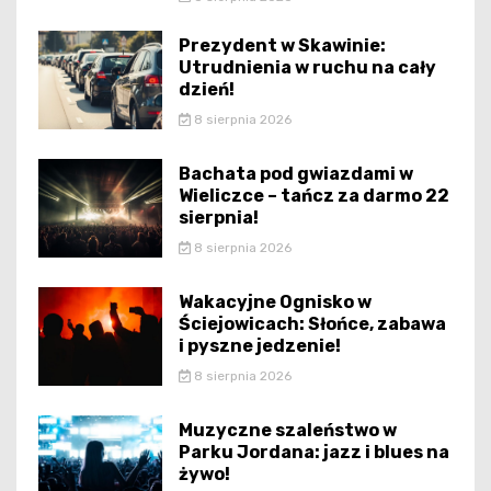
Prezydent w Skawinie:
Utrudnienia w ruchu na cały
dzień!
8 sierpnia 2026
Bachata pod gwiazdami w
Wieliczce – tańcz za darmo 22
sierpnia!
8 sierpnia 2026
Wakacyjne Ognisko w
Ściejowicach: Słońce, zabawa
i pyszne jedzenie!
8 sierpnia 2026
Muzyczne szaleństwo w
Parku Jordana: jazz i blues na
żywo!