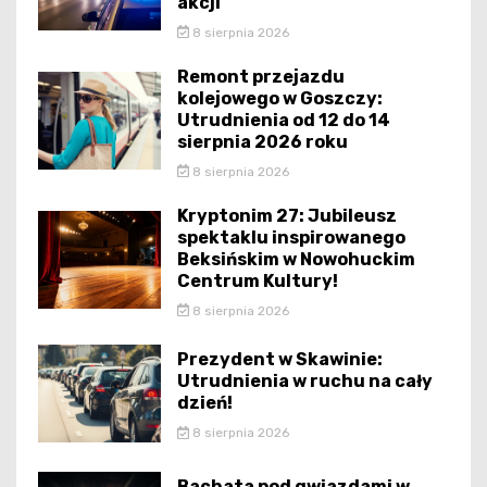
akcji
8 sierpnia 2026
Remont przejazdu
kolejowego w Goszczy:
Utrudnienia od 12 do 14
sierpnia 2026 roku
8 sierpnia 2026
Kryptonim 27: Jubileusz
spektaklu inspirowanego
Beksińskim w Nowohuckim
Centrum Kultury!
8 sierpnia 2026
Prezydent w Skawinie:
Utrudnienia w ruchu na cały
dzień!
8 sierpnia 2026
Bachata pod gwiazdami w