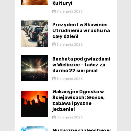
Kultury!
8 sierpnia 2026
Prezydent w Skawinie:
Utrudnienia w ruchu na
cały dzień!
8 sierpnia 2026
Bachata pod gwiazdami
w Wieliczce – tańcz za
darmo 22 sierpnia!
8 sierpnia 2026
Wakacyjne Ognisko w
Ściejowicach: Słońce,
zabawa i pyszne
jedzenie!
8 sierpnia 2026
Muzyczne szaleństwo w