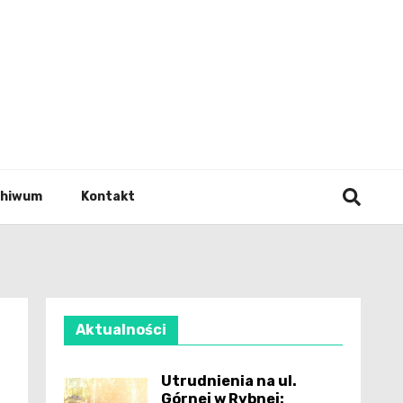
wianie
chiwum
Kontakt
Aktualności
Utrudnienia na ul.
Górnej w Rybnej: