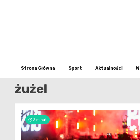
Skip
to
content
Strona Główna
Sport
Aktualności
W
żużel
2 minut