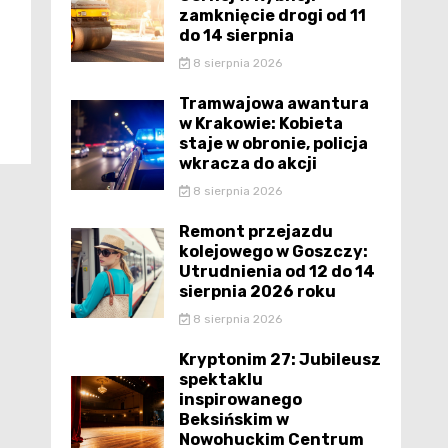
zamknięcie drogi od 11
do 14 sierpnia
8 sierpnia 2026
Tramwajowa awantura
w Krakowie: Kobieta
staje w obronie, policja
wkracza do akcji
8 sierpnia 2026
Remont przejazdu
kolejowego w Goszczy:
Utrudnienia od 12 do 14
sierpnia 2026 roku
8 sierpnia 2026
Kryptonim 27: Jubileusz
spektaklu
inspirowanego
Beksińskim w
Nowohuckim Centrum