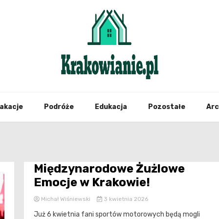
najświeższe informacje z Krakowa i okolic
Krako
akacje
Podróże
Edukacja
Pozostałe
Ar
Międzynarodowe Żużlowe
Emocje w Krakowie!
Michał Wiśniewski
3 kwietnia 2026
Już 6 kwietnia fani sportów motorowych będą mogli