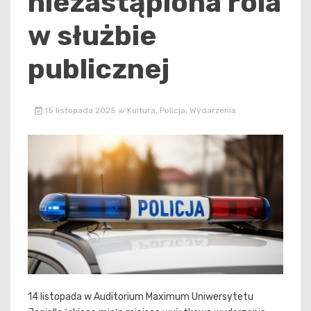
niezastąpiona rola
w służbie
publicznej
15 listopada 2025
w
Kultura
,
Policja
,
Wydarzenia
14 listopada w Auditorium Maximum Uniwersytetu