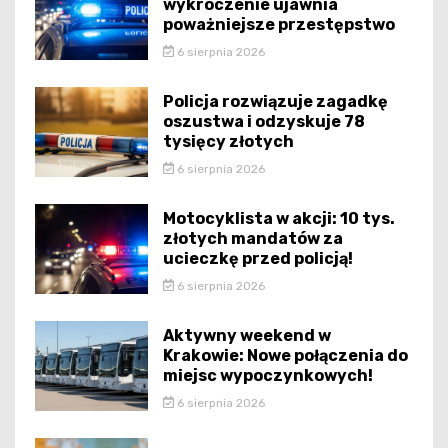
wykroczenie ujawnia
poważniejsze przestępstwo
6 sierpnia 2026
Policja rozwiązuje zagadkę
oszustwa i odzyskuje 78
tysięcy złotych
6 sierpnia 2026
Motocyklista w akcji: 10 tys.
złotych mandatów za
ucieczkę przed policją!
6 sierpnia 2026
Aktywny weekend w
Krakowie: Nowe połączenia do
miejsc wypoczynkowych!
6 sierpnia 2026