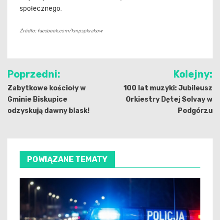
społecznego.
Źródło: facebook.com/kmpspkrakow
Nawigacja
Poprzedni:
Kolejny:
wpisu
Zabytkowe kościoły w
100 lat muzyki: Jubileusz
Gminie Biskupice
Orkiestry Dętej Solvay w
odzyskują dawny blask!
Podgórzu
POWIĄZANE TEMATY