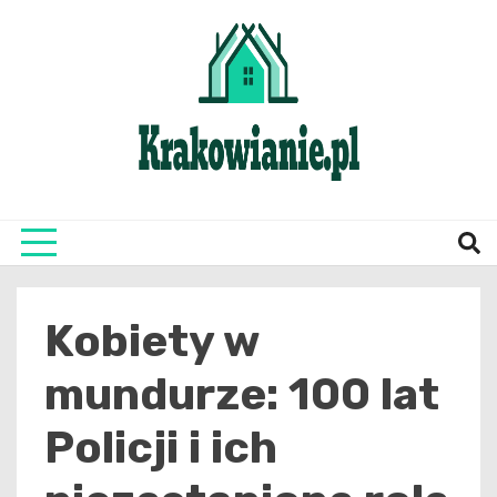
Skip
to
content
najświeższe informacje z Krakowa i okolic
Krako
Kobiety w
mundurze: 100 lat
Policji i ich