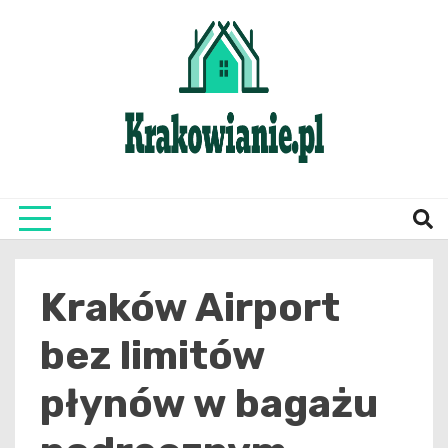
Skip
to
content
najświeższe informacje z Krakowa i okolic
Krako
Kraków Airport
bez limitów
płynów w bagażu