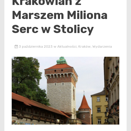
Krakowian z
Marszem Miliona
Serc w Stolicy
3 października 2023
w
Aktualności
,
Kraków
,
Wydarzenia