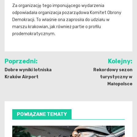
Za organizację tego imponującego wydarzenia
odpowiadała organizacja pozarządowa Komitet Obrony
Demokracji. To właśnie ona zaprosiła do udziału w
marszu krakowian, jak również partie o profilu
prodemokratycznym.
Nawigacja
Poprzedni:
Kolejny:
wpisu
Dobre wyniki lotniska
Rekordowy sezon
Kraków Airport
turystyczny w
Małopolsce
POWIĄZANE TEMATY