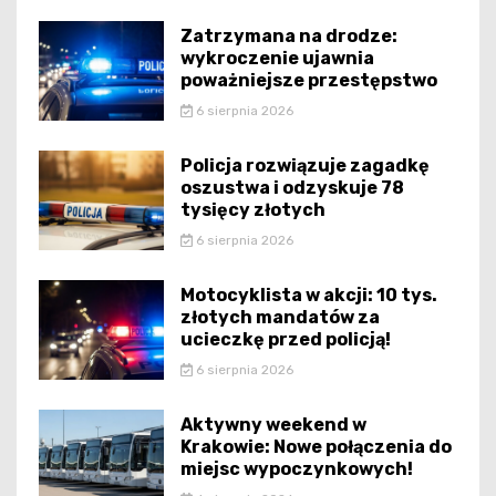
Zatrzymana na drodze:
wykroczenie ujawnia
poważniejsze przestępstwo
6 sierpnia 2026
Policja rozwiązuje zagadkę
oszustwa i odzyskuje 78
tysięcy złotych
6 sierpnia 2026
Motocyklista w akcji: 10 tys.
złotych mandatów za
ucieczkę przed policją!
6 sierpnia 2026
Aktywny weekend w
Krakowie: Nowe połączenia do
miejsc wypoczynkowych!