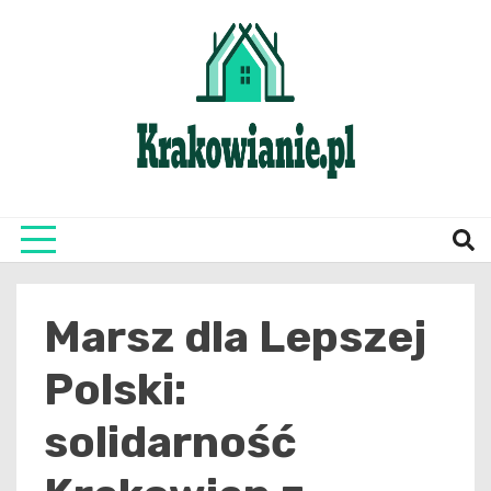
Skip
to
content
najświeższe informacje z Krakowa i okolic
Krako
Marsz dla Lepszej
Polski:
solidarność