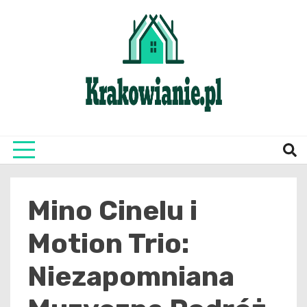
Skip
to
content
najświeższe informacje z Krakowa i okolic
Krako
Mino Cinelu i
Motion Trio:
Niezapomniana