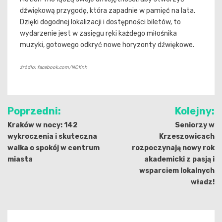
dźwiękową przygodę, która zapadnie w pamięć na lata.
Dzięki dogodnej lokalizacji i dostępności biletów, to
wydarzenie jest w zasięgu ręki każdego miłośnika
muzyki, gotowego odkryć nowe horyzonty dźwiękowe.
źródło: facebook.com/NCKnh
Nawigacja
Poprzedni:
Kolejny:
wpisu
Kraków w nocy: 142
Seniorzy w
wykroczenia i skuteczna
Krzeszowicach
walka o spokój w centrum
rozpoczynają nowy rok
miasta
akademicki z pasją i
wsparciem lokalnych
władz!