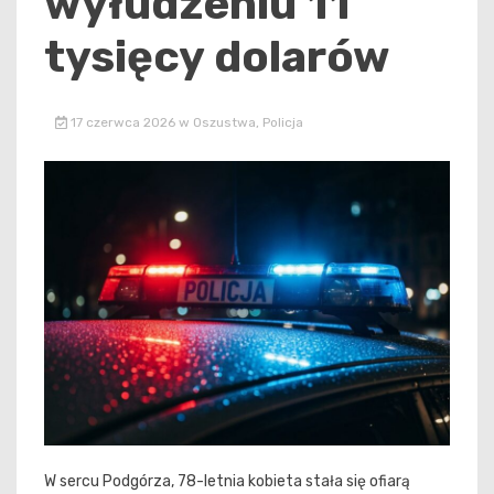
wyłudzeniu 11
tysięcy dolarów
17 czerwca 2026
w
Oszustwa
,
Policja
W sercu Podgórza, 78-letnia kobieta stała się ofiarą