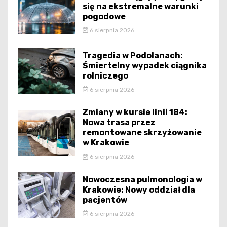
się na ekstremalne warunki
pogodowe
6 sierpnia 2026
Tragedia w Podolanach:
Śmiertelny wypadek ciągnika
rolniczego
6 sierpnia 2026
Zmiany w kursie linii 184:
Nowa trasa przez
remontowane skrzyżowanie
w Krakowie
6 sierpnia 2026
Nowoczesna pulmonologia w
Krakowie: Nowy oddział dla
pacjentów
6 sierpnia 2026