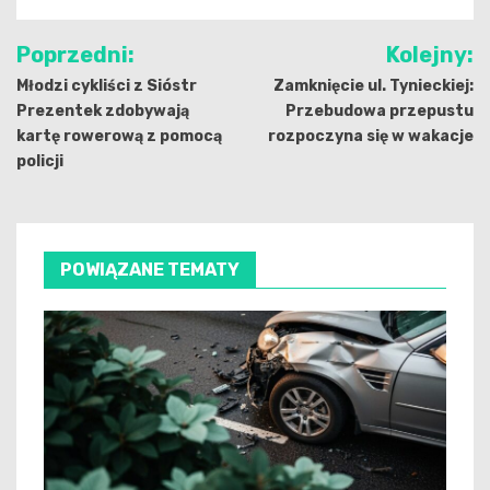
Nawigacja
Poprzedni:
Kolejny:
wpisu
Młodzi cykliści z Sióstr
Zamknięcie ul. Tynieckiej:
Prezentek zdobywają
Przebudowa przepustu
kartę rowerową z pomocą
rozpoczyna się w wakacje
policji
POWIĄZANE TEMATY