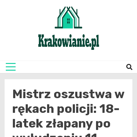
Skip
to
content
najświeższe informacje z Krakowa i okolic
Krako
Mistrz oszustwa w
rękach policji: 18-
latek złapany po