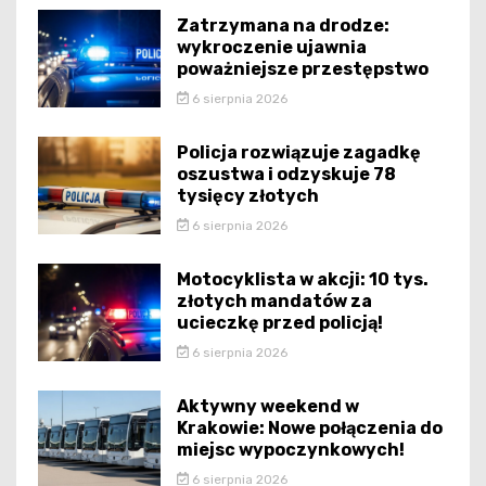
Zatrzymana na drodze:
wykroczenie ujawnia
poważniejsze przestępstwo
6 sierpnia 2026
Policja rozwiązuje zagadkę
oszustwa i odzyskuje 78
tysięcy złotych
6 sierpnia 2026
Motocyklista w akcji: 10 tys.
złotych mandatów za
ucieczkę przed policją!
6 sierpnia 2026
Aktywny weekend w
Krakowie: Nowe połączenia do
miejsc wypoczynkowych!
6 sierpnia 2026