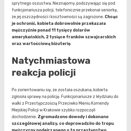
sprytnego oszustwa. Nieznajomy, podszywając się pod
funkcjonariusza policji, telefonicznie przekonał seniorkę,
że jej oszczędności i kosztowności są zagrożone.
Chcąc
je ochronić, kobieta dobrowolnie przekazała
mężczyźnie ponad 11 tysięcy dolarów
amerykańskich, 2 tysiące franków szwajcarskich
oraz wartościową biżuterię
.
Natychmiastowa
reakcja policji
Po zorientowaniu się, że została oszukana, kobieta
zgłosiła sprawę na policję. Funkcjonariusze z Wydziału do
walki z Przestępczością Przeciwko Mieniu Komendy
Miejskiej Policji w Krakowie szybko rozpoczęli
dochodzenie.
Zgromadzono dowody i dokonano
szczegółowej analizy, co doprowadziło do tropu
mężczyzny podejrzanego o to przestępstwo
.