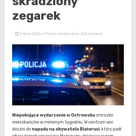
skradziony
zegarek
3 lipca 2026
w
Policja
,
Wydarzenia
,
Zatrzymania
Niepokojące wydarzenie w Ostrowsku
zmroziło
mieszkańców w minionym tygodniu. W centrum wsi
doszło do
napadu na obywatela Białorusi
, który padł