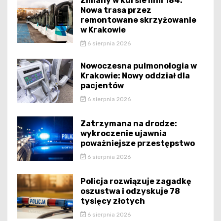
Zmiany w kursie linii 184:
Nowa trasa przez
remontowane skrzyżowanie
w Krakowie
6 sierpnia 2026
Nowoczesna pulmonologia w
Krakowie: Nowy oddział dla
pacjentów
6 sierpnia 2026
Zatrzymana na drodze:
wykroczenie ujawnia
poważniejsze przestępstwo
6 sierpnia 2026
Policja rozwiązuje zagadkę
oszustwa i odzyskuje 78
tysięcy złotych
6 sierpnia 2026