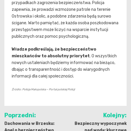
przypadkach zagrożenia bezpieczeństwa. Policja
zapewnia, że prowadzi wzmożone patrole na terenie
Ostrowska i okolic, a podobne zdarzenia będą surowo
ścigane. Warto pamiętać, że każda osoba poszkodowana
przestępstwem może liczyć na wsparcie instytucji
publicznych oraz pomoc psychologiczną.
Władze podkreślają, że bezpieczeństwo
mieszkańców to absolutny priorytet
. O wszystkich
nowych ustaleniach będziemy informować na bieżąco,
dbając o transparentność i dostęp do wiarygodnych
informacji dla całej społeczności.
Źródło: Policja Małopolska – Portal polskiej Policji
Nawigacja
Poprzedni:
Kolejny:
wpisu
Dachowania w Brzesku:
Bezpieczny wypoczynek
Apel o bezpieczeństwo
nad wodą: kluczowe