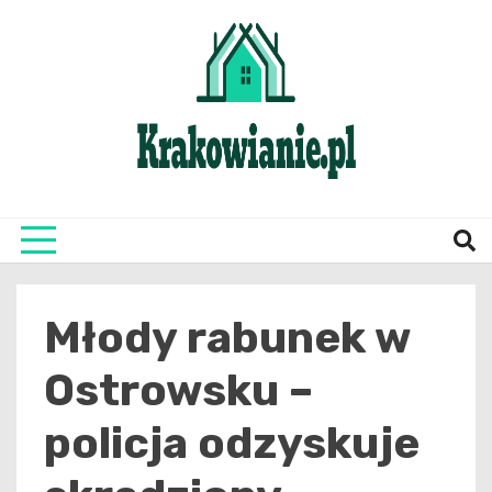
Skip
to
content
najświeższe informacje z Krakowa i okolic
Krako
Młody rabunek w
Ostrowsku –
policja odzyskuje