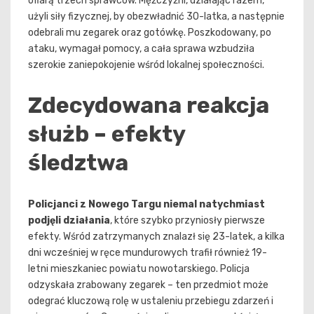
ofiarą trzech sprawców. Mężczyźni, działając razem,
użyli siły fizycznej, by obezwładnić 30-latka, a następnie
odebrali mu zegarek oraz gotówkę. Poszkodowany, po
ataku, wymagał pomocy, a cała sprawa wzbudziła
szerokie zaniepokojenie wśród lokalnej społeczności.
Zdecydowana reakcja
służb – efekty
śledztwa
Policjanci z Nowego Targu niemal natychmiast
podjęli działania
, które szybko przyniosły pierwsze
efekty. Wśród zatrzymanych znalazł się 23-latek, a kilka
dni wcześniej w ręce mundurowych trafił również 19-
letni mieszkaniec powiatu nowotarskiego. Policja
odzyskała zrabowany zegarek – ten przedmiot może
odegrać kluczową rolę w ustaleniu przebiegu zdarzeń i