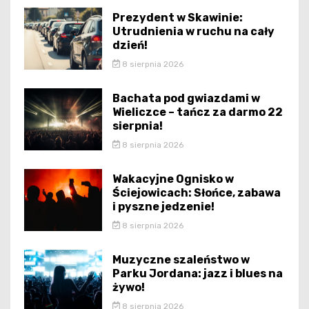
Prezydent w Skawinie:
Utrudnienia w ruchu na cały
dzień!
8 sierpnia 2026
Bachata pod gwiazdami w
Wieliczce – tańcz za darmo 22
sierpnia!
8 sierpnia 2026
Wakacyjne Ognisko w
Ściejowicach: Słońce, zabawa
i pyszne jedzenie!
8 sierpnia 2026
Muzyczne szaleństwo w
Parku Jordana: jazz i blues na
żywo!
8 sierpnia 2026