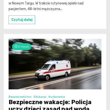
w Nowym Targu. W trakcie rutynowej opieki nad
pacjentem, 48-letni mężczyzna...
Czytaj dalej
2 minut
Bezpieczeństwo
Edukacja
Wydarzenia
Bezpieczne wakacje: Policja
uczy dzieci zasad nad wodą