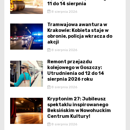
11 do 14 sierpnia
8 sierpnia 2026
Tramwajowa awantura w
Krakowie: Kobieta staje w
obronie, policja wkracza do
akcji
8 sierpnia 2026
Remont przejazdu
kolejowego w Goszczy:
Utrudnienia od 12 do 14
sierpnia 2026 roku
8 sierpnia 2026
Kryptonim 27: Jubileusz
spektaklu inspirowanego
Beksińskim w Nowohuckim
Centrum Kultury!
8 sierpnia 2026