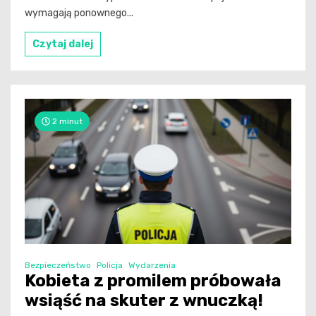
wymagają ponownego...
Czytaj dalej
2 minut
Bezpieczeństwo
Policja
Wydarzenia
Kobieta z promilem próbowała
wsiąść na skuter z wnuczką!