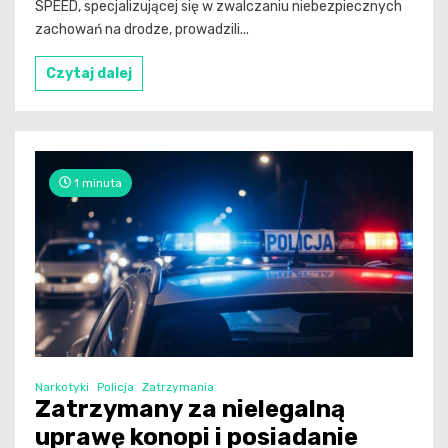
SPEED, specjalizującej się w zwalczaniu niebezpiecznych
zachowań na drodze, prowadzili...
Czytaj dalej
1 minuta
Narkotyki
Policja
Zatrzymania
Zatrzymany za nielegalną
uprawę konopi i posiadanie