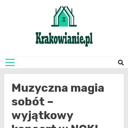
Skip
to
content
najświeższe informacje z Krakowa i okolic
Krako
Muzyczna magia
sobót –
wyjątkowy