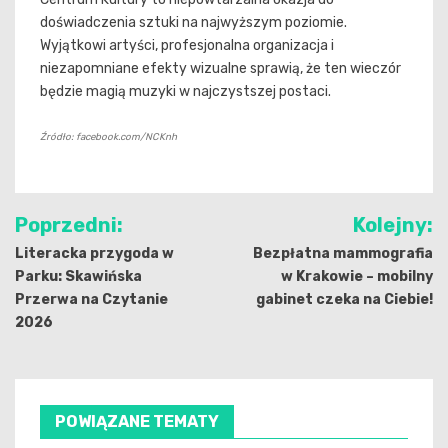
doświadczenia sztuki na najwyższym poziomie.
Wyjątkowi artyści, profesjonalna organizacja i
niezapomniane efekty wizualne sprawią, że ten wieczór
będzie magią muzyki w najczystszej postaci.
Źródło: facebook.com/NCKnh
Nawigacja
Poprzedni:
Kolejny:
wpisu
Literacka przygoda w
Bezpłatna mammografia
Parku: Skawińska
w Krakowie – mobilny
Przerwa na Czytanie
gabinet czeka na Ciebie!
2026
POWIĄZANE TEMATY