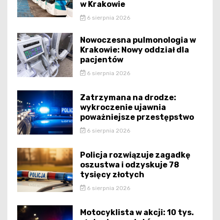
w Krakowie
6 sierpnia 2026
Nowoczesna pulmonologia w
Krakowie: Nowy oddział dla
pacjentów
6 sierpnia 2026
Zatrzymana na drodze:
wykroczenie ujawnia
poważniejsze przestępstwo
6 sierpnia 2026
Policja rozwiązuje zagadkę
oszustwa i odzyskuje 78
tysięcy złotych
6 sierpnia 2026
Motocyklista w akcji: 10 tys.