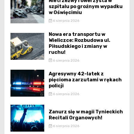
Nietrzeźwy rowerzysta w
szpitalu po groźnym wypadku
w Oświęcimiu
6 sierpnia 2026
Nowa era transportu w
Wieliczce: Rozbudowa ul.
Piłsudskiego i zmiany w
ruchu!
6 sierpnia 2026
Agresywny 42-latek z
pięcioma zarzutami w rękach
policji
6 sierpnia 2026
Zanurz się w magii Tynieckich
Recitali Organowych!
6 sierpnia 2026