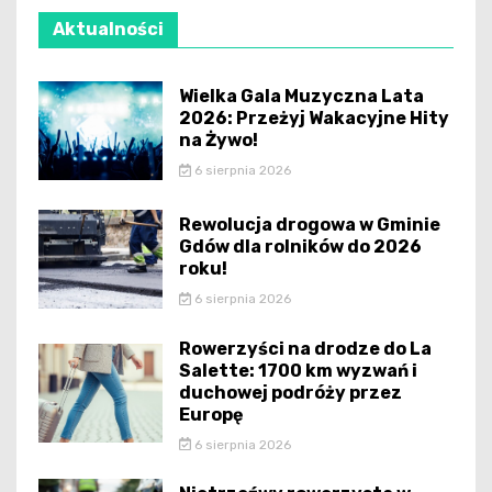
Aktualności
Wielka Gala Muzyczna Lata
2026: Przeżyj Wakacyjne Hity
na Żywo!
6 sierpnia 2026
Rewolucja drogowa w Gminie
Gdów dla rolników do 2026
roku!
6 sierpnia 2026
Rowerzyści na drodze do La
Salette: 1700 km wyzwań i
duchowej podróży przez
Europę
6 sierpnia 2026