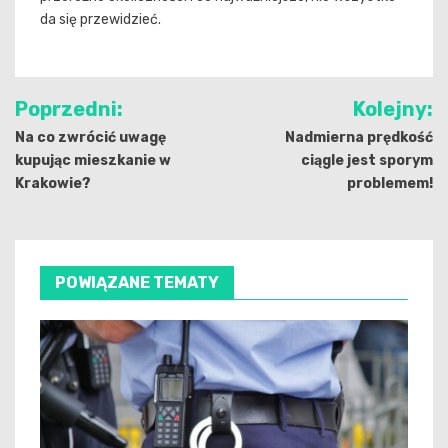
da się przewidzieć.
Nawigacja
Poprzedni:
Kolejny:
wpisu
Na co zwrócić uwagę
Nadmierna prędkość
kupując mieszkanie w
ciągle jest sporym
Krakowie?
problemem!
POWIĄZANE TEMATY