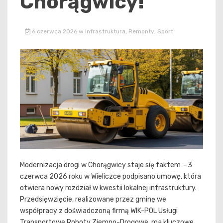
Chorągwicy!
6 czerwca 2026
w
Infrastruktura
,
Remonty
,
Sport
Modernizacja drogi w Chorągwicy staje się faktem – 3
czerwca 2026 roku w Wieliczce podpisano umowę, która
otwiera nowy rozdział w kwestii lokalnej infrastruktury.
Przedsięwzięcie, realizowane przez gminę we
współpracy z doświadczoną firmą WIK-POL Usługi
Transportowe Roboty Ziemno-Drogowe, ma kluczowe