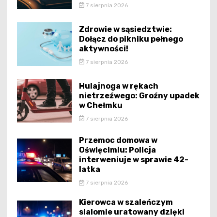
7 sierpnia 2026
Zdrowie w sąsiedztwie:
Dołącz do pikniku pełnego
aktywności!
7 sierpnia 2026
Hulajnoga w rękach
nietrzeźwego: Groźny upadek
w Chełmku
7 sierpnia 2026
Przemoc domowa w
Oświęcimiu: Policja
interweniuje w sprawie 42-
latka
7 sierpnia 2026
Kierowca w szaleńczym
slalomie uratowany dzięki