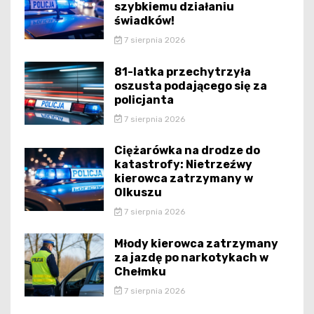
szybkiemu działaniu
świadków!
7 sierpnia 2026
81-latka przechytrzyła
oszusta podającego się za
policjanta
7 sierpnia 2026
Ciężarówka na drodze do
katastrofy: Nietrzeźwy
kierowca zatrzymany w
Olkuszu
7 sierpnia 2026
Młody kierowca zatrzymany
za jazdę po narkotykach w
Chełmku
7 sierpnia 2026