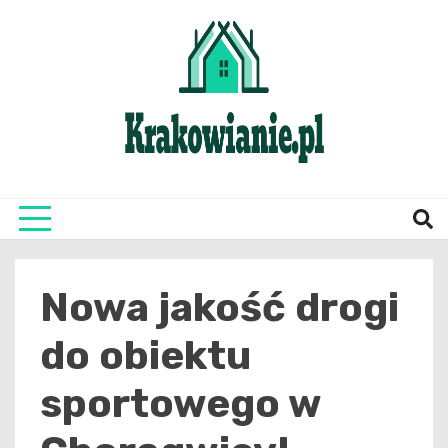
Skip
to
content
najświeższe informacje z Krakowa i okolic
Krako
Nowa jakość drogi
do obiektu
sportowego w