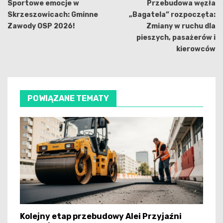
wpisu
Sportowe emocje w
Przebudowa węzła
Skrzeszowicach: Gminne
„Bagatela” rozpoczęta:
Zawody OSP 2026!
Zmiany w ruchu dla
pieszych, pasażerów i
kierowców
POWIĄZANE TEMATY
Kolejny etap przebudowy Alei Przyjaźni