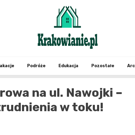
najświeższe informacje z Krakowa i okolic
Krako
akacje
Podróże
Edukacja
Pozostałe
Ar
owa na ul. Nawojki –
trudnienia w toku!