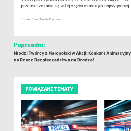
przemieszczanie się w tej części miasta jak najwygodniej.
źródło: Urząd Miasta Krakowa
Nawigacja
Poprzedni:
wpisu
Młodzi Twórcy z Małopolski w Akcji: Konkurs Animacyjny
na Rzecz Bezpieczeństwa na Drodze!
POWIĄZANE TEMATY