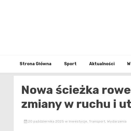
Skip
to
content
Strona Główna
Sport
Aktualności
W
Nowa ścieżka rower
zmiany w ruchu i u
20 października 2025
w
Inwestycje
,
Transport
,
Wydarzenia