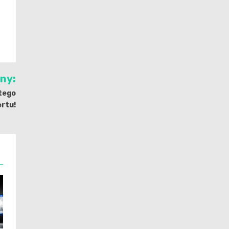
jny:
 tego
rtu!