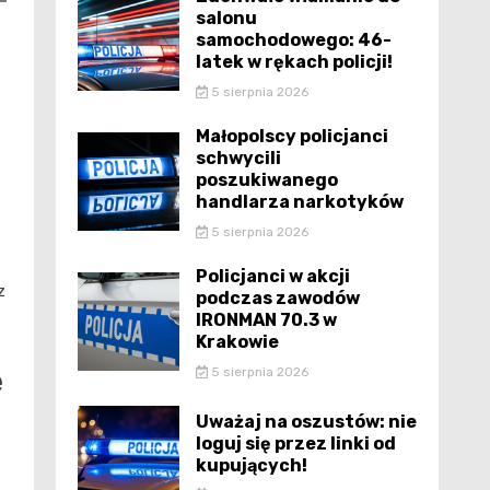
salonu
samochodowego: 46-
latek w rękach policji!
5 sierpnia 2026
Małopolscy policjanci
schwycili
poszukiwanego
handlarza narkotyków
5 sierpnia 2026
Policjanci w akcji
z
podczas zawodów
IRONMAN 70.3 w
Krakowie
ę
5 sierpnia 2026
Uważaj na oszustów: nie
loguj się przez linki od
kupujących!