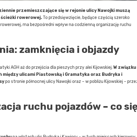
iennie przemieszczające się w rejonie ulicy Nawojki muszą
 ścieżki rowerowej.
To przedsięwzięcie, będące częścią szeroko
 rowerowej, ma bezpośredni wpływ na codzienną organizację ruchu
ia: zamknięcia i objazdy
ki AGH aż do przejścia dla pieszych przy alei Kijowskiej.
W związku
h między ulicami Piastowską i Gramatyka oraz Budryka i
sy
po stronie północnej ulicy Nawojki oraz – w pobliżu Kijowskiej – prze
cja ruchu pojazdów – co si
ruchu
na wlotach ulic Budryka i Kawiory – w tych miejscach kierowcy