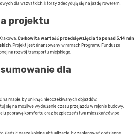
lowych dla wszystkich, którzy zdecydują się na jazdę rowerem.
ja projektu
 Krakowa.
Całkowita wartość przedsięwzięcia to ponad 5,14 mln
skich
. Projekt jest finansowany w ramach Programu Fundusze
onej na rozwój transportu miejskiego.
dsumowanie dla
ź na mapie, by uniknąć nieoczekiwanych objazdów.
tuj się na możliwe wydłużenie czasu przejazdu w rejonie budowy.
celu poprawę komfortu oraz bezpieczeństwa mieszkańców po
 śledzić nasze kolejne aktualizacje, by zaplanować codzienne