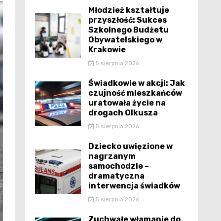
Młodzież kształtuje
przyszłość: Sukces
Szkolnego Budżetu
Obywatelskiego w
Krakowie
5 sierpnia 2026
Świadkowie w akcji: Jak
czujność mieszkańców
uratowała życie na
drogach Olkusza
5 sierpnia 2026
Dziecko uwięzione w
nagrzanym
samochodzie –
dramatyczna
interwencja świadków
5 sierpnia 2026
Zuchwałe włamanie do