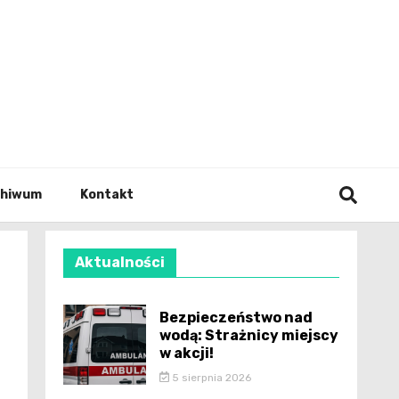
wianie
chiwum
Kontakt
Aktualności
Bezpieczeństwo nad
wodą: Strażnicy miejscy
w akcji!
5 sierpnia 2026