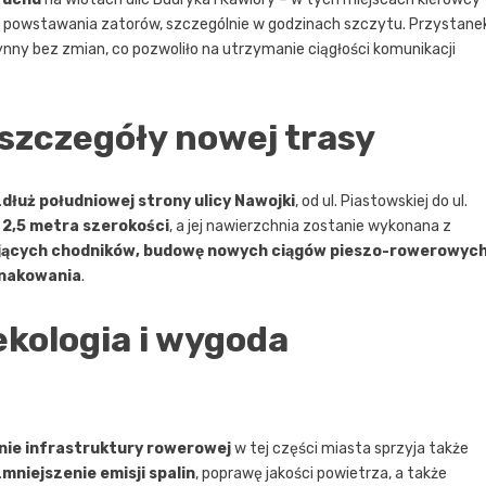
do powstawania zatorów, szczególnie w godzinach szczytu. Przystane
nny bez zmian, co pozwoliło na utrzymanie ciągłości komunikacji
 szczegóły nowej trasy
dłuż południowej strony ulicy Nawojki
, od ul. Piastowskiej do ul.
i
2,5 metra szerokości
, a jej nawierzchnia zostanie wykonana z
ejących chodników, budowę nowych ciągów pieszo-rowerowych
znakowania
.
ekologia i wygoda
ie infrastruktury rowerowej
w tej części miasta sprzyja także
zmniejszenie emisji spalin
, poprawę jakości powietrza, a także