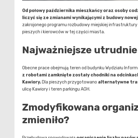
Od połowy października mieszkańcy oraz osoby codz
liczyć się ze zmianami wynikającymi z budowy nowej
zakrojonego programu rozbudowy miejskiej infrastruktury
pieszych i kierowców w tej części miasta.
Najważniejsze utrudnien
Obecne prace obejmują teren od budynku Wydziału Informaty
z robotami zamknięte zostały chodniki na odcinkac
Kawiory.
Dla pieszych przygotowano
alternatywne tra
ulicę Kawiory i teren parkingu AGH.
Zmodyfikowana organiza
zmieniło?
Przebudowa spowodowała
ograniczenie liczby pasów 