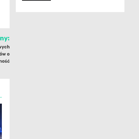
jny:
wych
ców o
ność