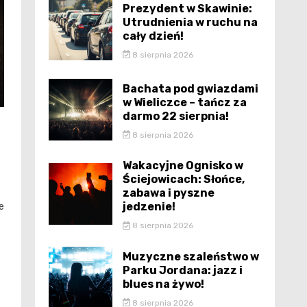
Prezydent w Skawinie:
Utrudnienia w ruchu na
cały dzień!
8 sierpnia 2026
Bachata pod gwiazdami
w Wieliczce – tańcz za
darmo 22 sierpnia!
8 sierpnia 2026
Wakacyjne Ognisko w
Ściejowicach: Słońce,
zabawa i pyszne
jedzenie!
e
8 sierpnia 2026
Muzyczne szaleństwo w
Parku Jordana: jazz i
blues na żywo!
8 sierpnia 2026