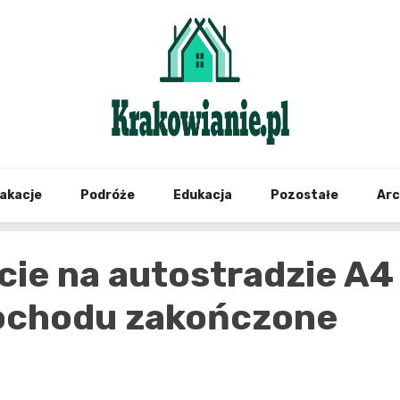
najświeższe informacje z Krakowa i okolic
Krako
akacje
Podróże
Edukacja
Pozostałe
Ar
cie na autostradzie A4
ochodu zakończone