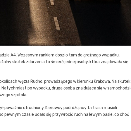
tradzie A4. Wczesnym rankiem doszło tam do groźnego wypadku,
lny skutek zdarzenia to śmierć jednej osoby, która znajdowała się
 okolicach węzła Rudno, prowadzącego w kierunku Krakowa. Na skutek
u. Natychmiast po wypadku, druga osoba znajdująca się w samochodzi
szego szpitala.
ł poważnie utrudniony. Kierowcy podróżujący tą trasą musieli
o pewnym czasie udało się przywrócić ruch na lewym pasie, co choć