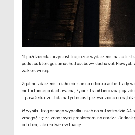
11 października przyniósł tragiczne wydarzenie na autos
podczas którego samochód osobowy dachował. Niewyobraża
za kierownicą.
Zgubne zdarzenie miało miejsce na odcinku autostrady w
niefortunnego dachowania, życie stracił kierowca pojazd
– pasażerka, została natychmiast przewieziona do najbliż
W wyniku tragicznego wypadku, ruch na autostradzie A4 by
zmagać się ze znacznymi problemami na drodze. Jednak p
odrobinę, ale ułatwiło sytuację.