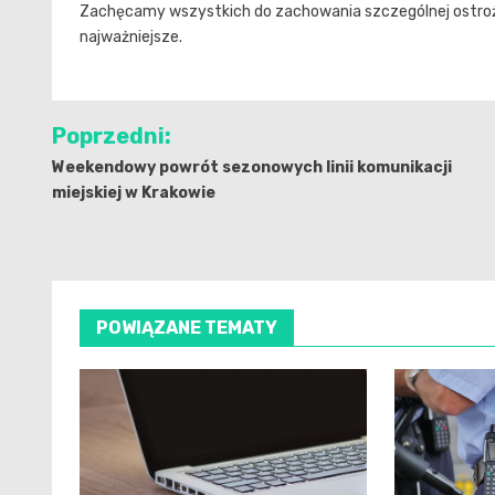
Zachęcamy wszystkich do zachowania szczególnej ostrożn
najważniejsze.
Nawigacja
Poprzedni:
wpisu
Weekendowy powrót sezonowych linii komunikacji
miejskiej w Krakowie
POWIĄZANE TEMATY