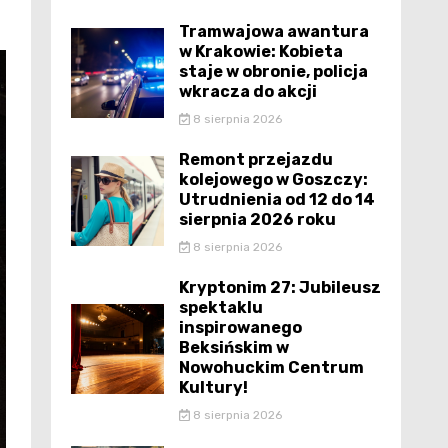
Tramwajowa awantura
w Krakowie: Kobieta
staje w obronie, policja
wkracza do akcji
8 sierpnia 2026
Remont przejazdu
kolejowego w Goszczy:
Utrudnienia od 12 do 14
sierpnia 2026 roku
8 sierpnia 2026
Kryptonim 27: Jubileusz
spektaklu
inspirowanego
Beksińskim w
Nowohuckim Centrum
Kultury!
8 sierpnia 2026