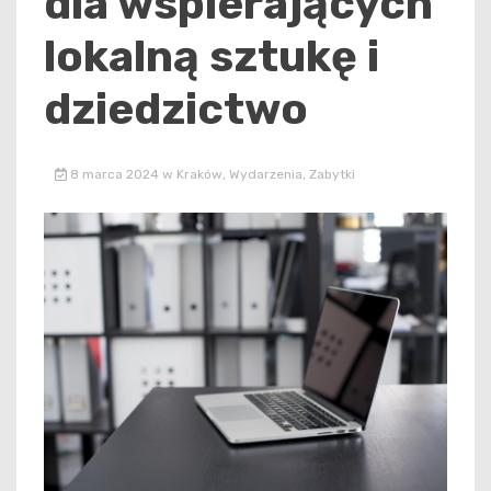
dla wspierających
lokalną sztukę i
dziedzictwo
8 marca 2024
w
Kraków
,
Wydarzenia
,
Zabytki