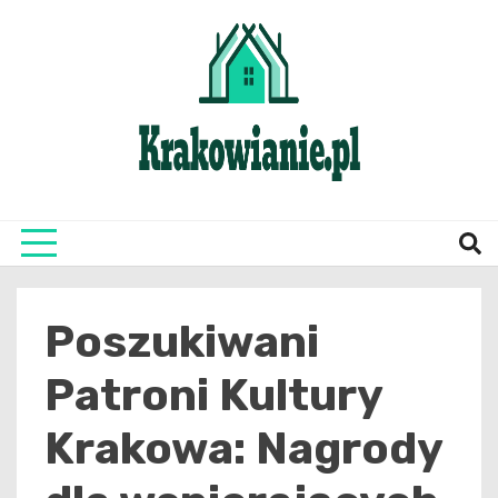
Skip
to
content
najświeższe informacje z Krakowa i okolic
Krako
Poszukiwani
Patroni Kultury
Krakowa: Nagrody