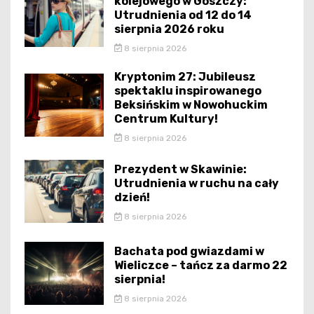
kolejowego w Goszczy:
Utrudnienia od 12 do 14
sierpnia 2026 roku
8 sierpnia 2026
Kryptonim 27: Jubileusz
spektaklu inspirowanego
Beksińskim w Nowohuckim
Centrum Kultury!
8 sierpnia 2026
Prezydent w Skawinie:
Utrudnienia w ruchu na cały
dzień!
8 sierpnia 2026
Bachata pod gwiazdami w
Wieliczce – tańcz za darmo 22
sierpnia!
8 sierpnia 2026