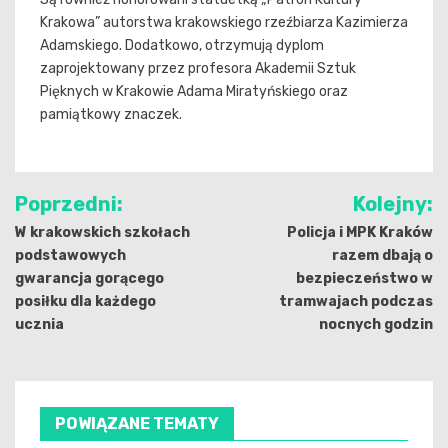
Krakowa” autorstwa krakowskiego rzeźbiarza Kazimierza
Adamskiego. Dodatkowo, otrzymują dyplom
zaprojektowany przez profesora Akademii Sztuk
Pięknych w Krakowie Adama Miratyńskiego oraz
pamiątkowy znaczek.
Nawigacja
Poprzedni:
Kolejny:
wpisu
W krakowskich szkołach
Policja i MPK Kraków
podstawowych
razem dbają o
gwarancja gorącego
bezpieczeństwo w
posiłku dla każdego
tramwajach podczas
ucznia
nocnych godzin
POWIĄZANE TEMATY