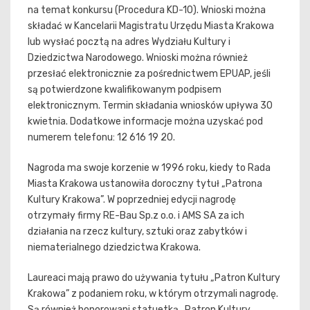
na temat konkursu (Procedura KD-10). Wnioski można
składać w Kancelarii Magistratu Urzędu Miasta Krakowa
lub wysłać pocztą na adres Wydziału Kultury i
Dziedzictwa Narodowego. Wnioski można również
przesłać elektronicznie za pośrednictwem EPUAP, jeśli
są potwierdzone kwalifikowanym podpisem
elektronicznym. Termin składania wniosków upływa 30
kwietnia. Dodatkowe informacje można uzyskać pod
numerem telefonu: 12 616 19 20.
Nagroda ma swoje korzenie w 1996 roku, kiedy to Rada
Miasta Krakowa ustanowiła doroczny tytuł „Patrona
Kultury Krakowa”. W poprzedniej edycji nagrodę
otrzymały firmy RE-Bau Sp.z o.o. i AMS SA za ich
działania na rzecz kultury, sztuki oraz zabytków i
niematerialnego dziedzictwa Krakowa.
Laureaci mają prawo do używania tytułu „Patron Kultury
Krakowa” z podaniem roku, w którym otrzymali nagrodę.
Są również honorowani statuetką „Patron Kultury