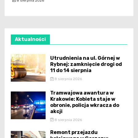
8 sierpnia 2026
Aktualności
Utrudnienia na ul. Górnej w
Rybnej: zamknięcie drogi od
11 do 14 sierpnia
8 sierpnia 2026
Tramwajowa awantura w
Krakowie: Kobieta staje w
obronie, policja wkracza do
akcji
8 sierpnia 2026
Remont przejazdu