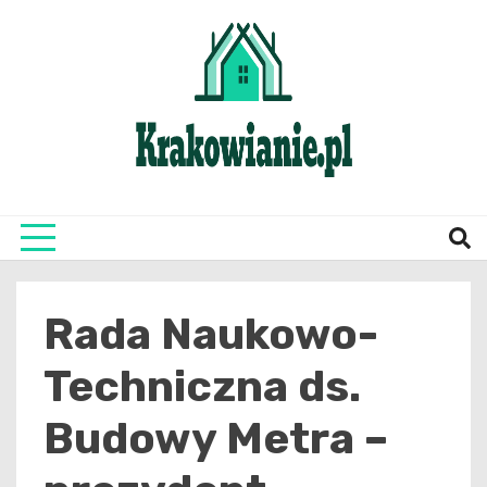
Skip
to
content
najświeższe informacje z Krakowa i okolic
Krako
Rada Naukowo-
Techniczna ds.
Budowy Metra –