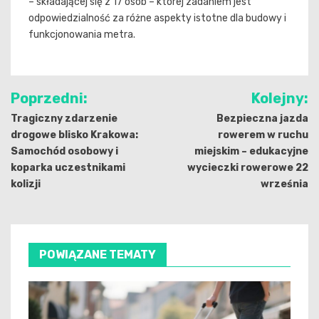
– składającej się z 17 osób – której zadaniem jest
odpowiedzialność za różne aspekty istotne dla budowy i
funkcjonowania metra.
Nawigacja
Poprzedni:
Kolejny:
wpisu
Tragiczny zdarzenie
Bezpieczna jazda
drogowe blisko Krakowa:
rowerem w ruchu
Samochód osobowy i
miejskim – edukacyjne
koparka uczestnikami
wycieczki rowerowe 22
kolizji
września
POWIĄZANE TEMATY