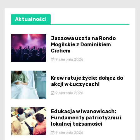
Aktualności
Jazzowa uczta na Rondo
Mogilskie z Dominikiem
Cichem
9 sierpnia 2026
Krew ratuje życie: dołącz do
akcji w Łuczycach!
9 sierpnia 2026
Edukacja w Iwanowicach:
Fundamenty patriotyzmu i
lokalnej tożsamości
9 sierpnia 2026