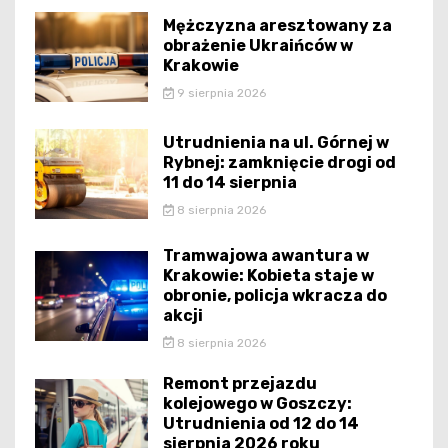
Mężczyzna aresztowany za
obrażenie Ukraińców w
Krakowie
9 sierpnia 2026
Utrudnienia na ul. Górnej w
Rybnej: zamknięcie drogi od
11 do 14 sierpnia
8 sierpnia 2026
Tramwajowa awantura w
Krakowie: Kobieta staje w
obronie, policja wkracza do
akcji
8 sierpnia 2026
Remont przejazdu
kolejowego w Goszczy:
Utrudnienia od 12 do 14
sierpnia 2026 roku