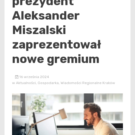
prezydent
Aleksander
Miszalski
zaprezentował
nowe gremium
16 września 2024
w
Aktualności
,
Gospodarka
,
Wiadomości Regionalne Kraków