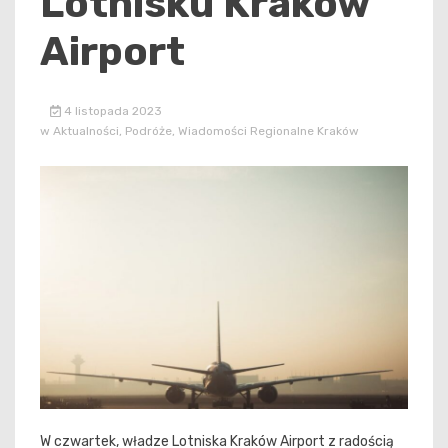
Lotnisku Kraków
Airport
4 listopada 2023
w
Aktualności
,
Podróże
,
Wiadomości Regionalne Kraków
W czwartek, władze Lotniska Kraków Airport z radością