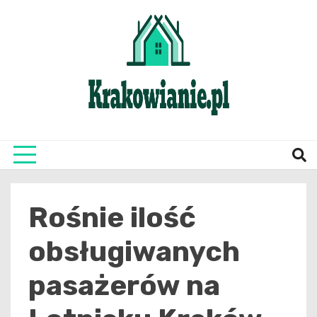
Skip
to
content
najświeższe informacje z Krakowa i okolic
Krako
Rośnie ilość
obsługiwanych
pasażerów na