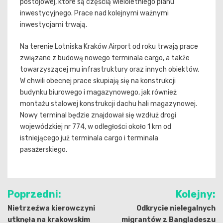
postojowej, które są częścią wieloletniego planu
inwestycyjnego. Prace nad kolejnymi ważnymi
inwestycjami trwają.
Na terenie Lotniska Kraków Airport od roku trwają prace
związane z budową nowego terminala cargo, a także
towarzyszącej mu infrastruktury oraz innych obiektów.
W chwili obecnej prace skupiają się na konstrukcji
budynku biurowego i magazynowego, jak również
montażu stalowej konstrukcji dachu hali magazynowej.
Nowy terminal będzie znajdował się wzdłuż drogi
wojewódzkiej nr 774, w odległości około 1 km od
istniejącego już terminala cargo i terminala
pasażerskiego.
Nawigacja
Poprzedni:
Kolejny:
wpisu
Nietrzeźwa kierowczyni
Odkrycie nielegalnych
utknęła na krakowskim
migrantów z Bangladeszu