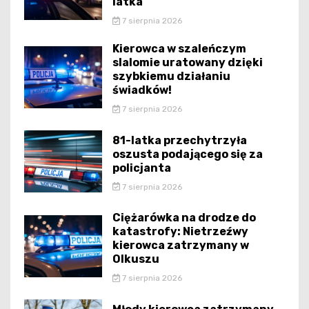
latka
7 sierpnia 2026
Kierowca w szaleńczym
slalomie uratowany dzięki
szybkiemu działaniu
świadków!
7 sierpnia 2026
81-latka przechytrzyła
oszusta podającego się za
policjanta
7 sierpnia 2026
Ciężarówka na drodze do
katastrofy: Nietrzeźwy
kierowca zatrzymany w
Olkuszu
7 sierpnia 2026