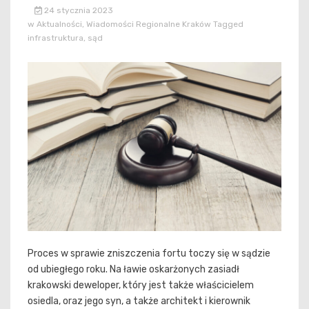
24 stycznia 2023
w
Aktualności
,
Wiadomości Regionalne Kraków
Tagged
infrastruktura
,
sąd
Proces w sprawie zniszczenia fortu toczy się w sądzie
od ubiegłego roku. Na ławie oskarżonych zasiadł
krakowski deweloper, który jest także właścicielem
osiedla, oraz jego syn, a także architekt i kierownik