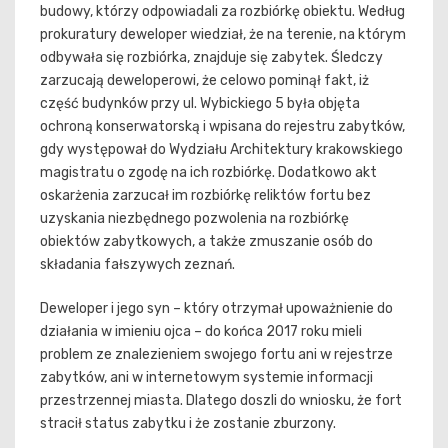
budowy, którzy odpowiadali za rozbiórkę obiektu. Według
prokuratury deweloper wiedział, że na terenie, na którym
odbywała się rozbiórka, znajduje się zabytek. Śledczy
zarzucają deweloperowi, że celowo pominął fakt, iż
część budynków przy ul. Wybickiego 5 była objęta
ochroną konserwatorską i wpisana do rejestru zabytków,
gdy występował do Wydziału Architektury krakowskiego
magistratu o zgodę na ich rozbiórkę. Dodatkowo akt
oskarżenia zarzucał im rozbiórkę reliktów fortu bez
uzyskania niezbędnego pozwolenia na rozbiórkę
obiektów zabytkowych, a także zmuszanie osób do
składania fałszywych zeznań.
Deweloper i jego syn – który otrzymał upoważnienie do
działania w imieniu ojca – do końca 2017 roku mieli
problem ze znalezieniem swojego fortu ani w rejestrze
zabytków, ani w internetowym systemie informacji
przestrzennej miasta. Dlatego doszli do wniosku, że fort
stracił status zabytku i że zostanie zburzony.