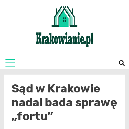
Skip
to
content
najświeższe informacje z Krakowa i okolic
Krako
Sąd w Krakowie
nadal bada sprawę
„fortu”