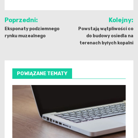
Nawigacja
Poprzedni:
Kolejny:
wpisu
Eksponaty podziemnego
Powstają wątpliwości co
rynku muzealnego
do budowy osiedla na
terenach byłych kopalni
POWIĄZANE TEMATY