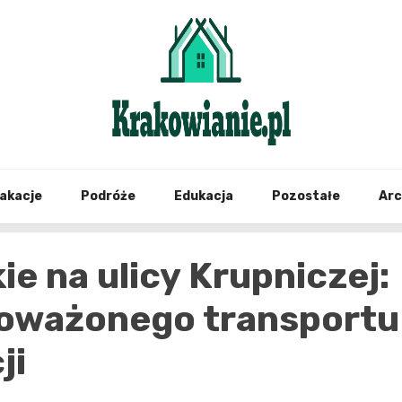
najświeższe informacje z Krakowa i okolic
Krako
akacje
Podróże
Edukacja
Pozostałe
Ar
e na ulicy Krupniczej:
oważonego transportu
ji