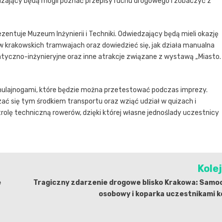
dzający będą mogli poznać przepisy ruchu drogowego i zobaczyć z
rezentuje Muzeum Inżynierii i Techniki. Odwiedzający będą mieli okazję
 krakowskich tramwajach oraz dowiedzieć się, jak działa manualna
tyczno-inżynieryjne oraz inne atrakcje związane z wystawą „Miasto.
 hulajnogami, które będzie można przetestować podczas imprezy.
zać się tym środkiem transportu oraz wziąć udział w quizach i
rolę techniczną rowerów, dzięki której własne jednoślady uczestnicy
Kole
e
Tragiczny zdarzenie drogowe blisko Krakowa: Samo
osobowy i koparka uczestnikami ko