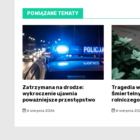
POWIĄZANE TEMATY
Zatrzymana na drodze:
Tragedia w
wykroczenie ujawnia
Śmiertelny
poważniejsze przestępstwo
rolniczego
6 sierpnia 2026
6 sierpnia 20