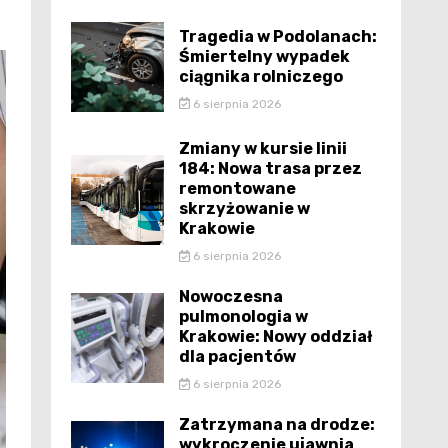
Tragedia w Podolanach:
Śmiertelny wypadek
ciągnika rolniczego
6 sierpnia 2026
Zmiany w kursie linii
184: Nowa trasa przez
remontowane
skrzyżowanie w
Krakowie
6 sierpnia 2026
Nowoczesna
pulmonologia w
Krakowie: Nowy oddział
dla pacjentów
6 sierpnia 2026
Zatrzymana na drodze:
wykroczenie ujawnia