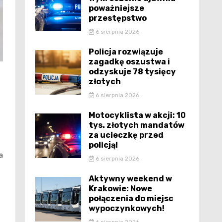
poważniejsze
przestępstwo
6 sierpnia 2026
Policja rozwiązuje
zagadkę oszustwa i
odzyskuje 78 tysięcy
złotych
6 sierpnia 2026
Motocyklista w akcji: 10
tys. złotych mandatów
za ucieczkę przed
policją!
a
6 sierpnia 2026
Aktywny weekend w
Krakowie: Nowe
połączenia do miejsc
wypoczynkowych!