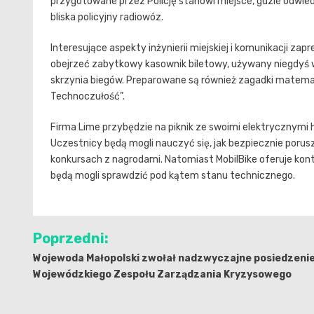
przygotowane przez Policję stanowi miejsce, gdzie odwie
bliska policyjny radiowóz.
Interesujące aspekty inżynierii miejskiej i komunikacji zap
obejrzeć zabytkowy kasownik biletowy, używany niegdyś w
skrzynia biegów. Preparowane są również zagadki matema
Technoczułość”.
Firma Lime przybędzie na piknik ze swoimi elektrycznymi
Uczestnicy będą mogli nauczyć się, jak bezpiecznie porus
konkursach z nagrodami. Natomiast MobilBike oferuje kont
będą mogli sprawdzić pod kątem stanu technicznego.
Nawigacja
Poprzedni:
wpisu
Wojewoda Małopolski zwołał nadzwyczajne posiedzeni
Wojewódzkiego Zespołu Zarządzania Kryzysowego