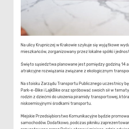
Na ulicy Krupniczej w Krakowie szykuje się wyjątkowe wyda
mieszkańców, zorganizowany przez lokalne spółki i jednostk
Święto sąsiedztwa planowane jest pomiędzy godziną 14 a
atrakcyjne rozwiązania związane z ekologicznym transpor
Na stoisku Zarządu Transportu Publicznego uczestnicy będ
Park-e-Bike i LajkBike oraz spróbować swoich sił w tema
rodzin z dziećmi do ułożenia piramidy transportowej, któ
niskoemisyjnymi środkami transportu.
Miejskie Przedsiębiorstwo Komunikacyjne będzie promować
samochodów. Dodatkowo, podczas pikniku zaprezentowany