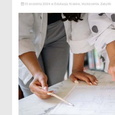
13 września 2024
w
Edukacja
,
Kraków
,
Wydarzenia
,
Zabytki