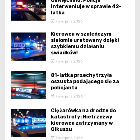
Oświęcimiu: Policja
interweniuje w sprawie 42-
latka
7 sierpnia 2026
Kierowca w szaleńczym
slalomie uratowany dzięki
szybkiemu działaniu
świadków!
7 sierpnia 2026
81-latka przechytrzyła
oszusta podającego się za
policjanta
7 sierpnia 2026
Ciężarówka na drodze do
katastrofy: Nietrzeźwy
kierowca zatrzymany w
Olkuszu
7 sierpnia 2026