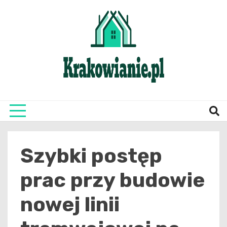
Skip
to
content
najświeższe informacje z Krakowa i okolic
Krako
Szybki postęp
prac przy budowie
nowej linii