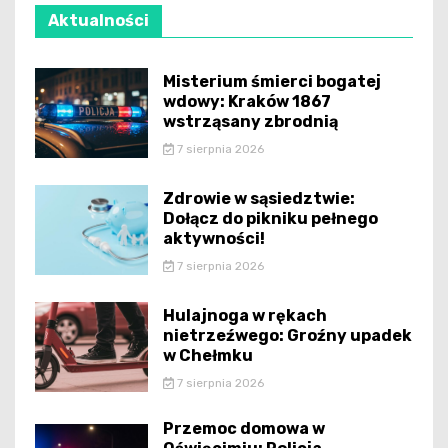
Aktualności
Misterium śmierci bogatej
wdowy: Kraków 1867
wstrząsany zbrodnią
7 sierpnia 2026
Zdrowie w sąsiedztwie:
Dołącz do pikniku pełnego
aktywności!
7 sierpnia 2026
Hulajnoga w rękach
nietrzeźwego: Groźny upadek
w Chełmku
7 sierpnia 2026
Przemoc domowa w