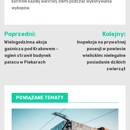
kontrole każdej warstwy ziemi podczas wykonywania
wykopów.
Nawigacja
Poprzedni:
Kolejny:
wpisu
Wielogodzinna akcja
Inspekcja na prywatnej
gaśnicza pod Krakowem –
posesji w powiecie
ogień strawił budynek
wielickim: nielegalne
pałacu w Piekarach
posiadanie dzikich
zwierząt
POWIĄZANE TEMATY