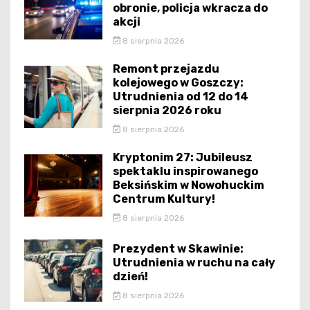
obronie, policja wkracza do
akcji
8 sierpnia 2026
Remont przejazdu
kolejowego w Goszczy:
Utrudnienia od 12 do 14
sierpnia 2026 roku
8 sierpnia 2026
Kryptonim 27: Jubileusz
spektaklu inspirowanego
Beksińskim w Nowohuckim
Centrum Kultury!
8 sierpnia 2026
Prezydent w Skawinie:
Utrudnienia w ruchu na cały
dzień!
8 sierpnia 2026