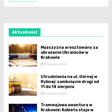
Aktualności
Mężczyzna aresztowany za
obrażenie Ukraińców w
Krakowie
9 sierpnia 2026
Utrudnienia na ul. Górnej w
Rybnej: zamknięcie drogi od
11 do 14 sierpnia
8 sierpnia 2026
Tramwajowa awantura w
Krakowie: Kobieta staje w