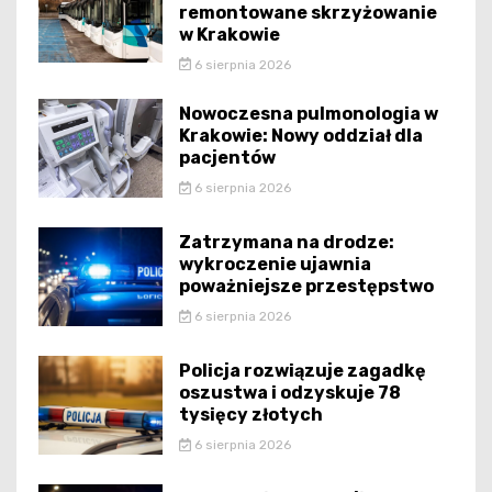
remontowane skrzyżowanie
w Krakowie
6 sierpnia 2026
Nowoczesna pulmonologia w
Krakowie: Nowy oddział dla
pacjentów
6 sierpnia 2026
Zatrzymana na drodze:
wykroczenie ujawnia
poważniejsze przestępstwo
6 sierpnia 2026
Policja rozwiązuje zagadkę
oszustwa i odzyskuje 78
tysięcy złotych
6 sierpnia 2026