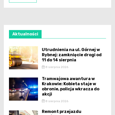
Aktualności
Utrudnienia na ul. Górnej w
Rybnej: zamknięcie drogi od
11 do 14 sierpnia
8 sierpnia 2026
Tramwajowa awantura w
Krakowie: Kobieta staje w
obronie, policja wkracza do
akcji
8 sierpnia 2026
Remont przejazdu