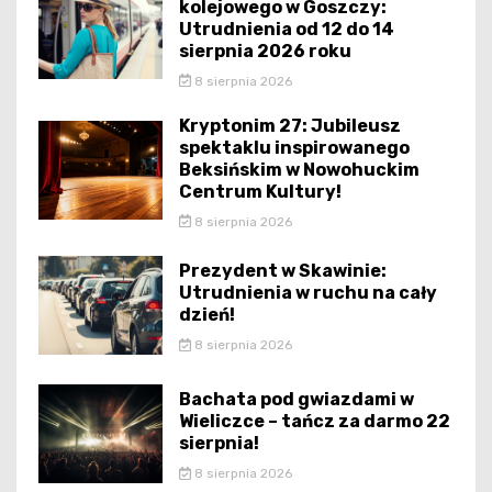
kolejowego w Goszczy:
Utrudnienia od 12 do 14
sierpnia 2026 roku
8 sierpnia 2026
Kryptonim 27: Jubileusz
spektaklu inspirowanego
Beksińskim w Nowohuckim
Centrum Kultury!
8 sierpnia 2026
Prezydent w Skawinie:
Utrudnienia w ruchu na cały
dzień!
8 sierpnia 2026
Bachata pod gwiazdami w
Wieliczce – tańcz za darmo 22
sierpnia!
8 sierpnia 2026