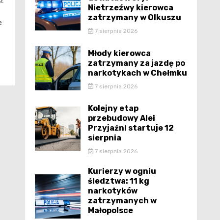
eż
Nietrzeźwy kierowca
zatrzymany w Olkuszu
e
7 sierpnia 2026
Młody kierowca
zatrzymany za jazdę po
narkotykach w Chełmku
7 sierpnia 2026
Kolejny etap
przebudowy Alei
Przyjaźni startuje 12
sierpnia
7 sierpnia 2026
Kurierzy w ogniu
śledztwa: 11 kg
narkotyków
zatrzymanych w
Małopolsce