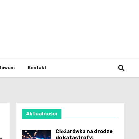
wianie
chiwum
Kontakt
Aktualności
Ciężarówka na drodze
do katastrofy: