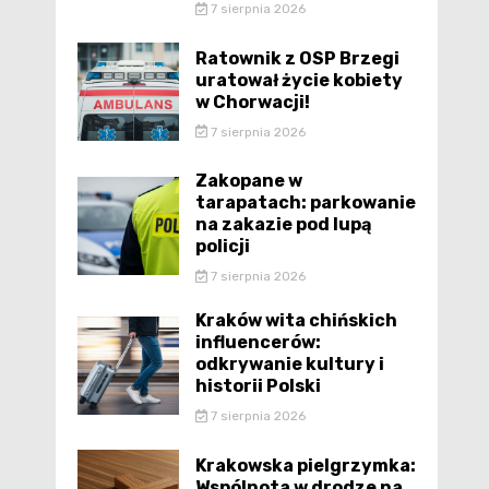
7 sierpnia 2026
Ratownik z OSP Brzegi
uratował życie kobiety
w Chorwacji!
7 sierpnia 2026
Zakopane w
tarapatach: parkowanie
na zakazie pod lupą
policji
7 sierpnia 2026
Kraków wita chińskich
influencerów:
odkrywanie kultury i
historii Polski
7 sierpnia 2026
Krakowska pielgrzymka:
Wspólnota w drodze na