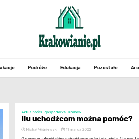
najświeższe informacje z Krakowa i okolic
Krako
akacje
Podróże
Edukacja
Pozostałe
Ar
Aktualności
gospodarka
Kraków
Ilu uchodźcom można pomóc?
Michał Wiśniewski
11 marca 2022