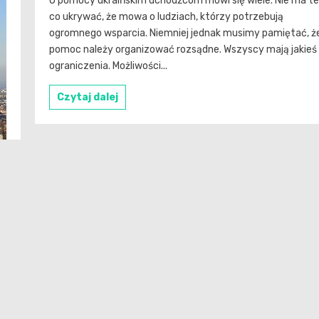
O pomocy ukraińskim uchodźcom mówi się wiele. Nie ma t
co ukrywać, że mowa o ludziach, którzy potrzebują
ogromnego wsparcia. Niemniej jednak musimy pamiętać, ż
pomoc należy organizować rozsądne. Wszyscy mają jakieś
ograniczenia. Możliwości...
Czytaj dalej