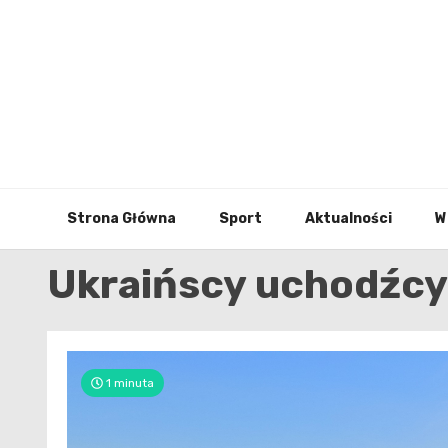
Skip
to
content
Strona Główna
Sport
Aktualności
W
Ukraińscy uchodźcy
1 minuta