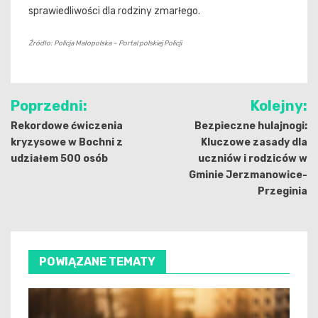
sprawiedliwości dla rodziny zmarłego.
Źródło: Policja Małopolska – Portal polskiej Policji
Nawigacja
Poprzedni:
Kolejny:
wpisu
Rekordowe ćwiczenia
Bezpieczne hulajnogi:
kryzysowe w Bochni z
Kluczowe zasady dla
udziałem 500 osób
uczniów i rodziców w
Gminie Jerzmanowice-
Przeginia
POWIĄZANE TEMATY