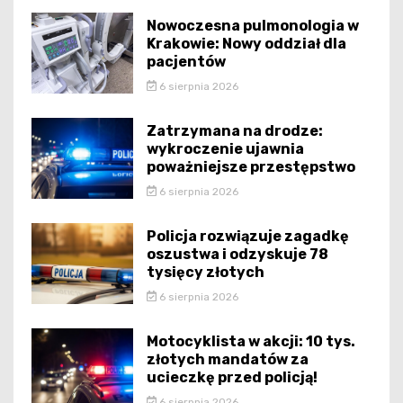
Nowoczesna pulmonologia w
Krakowie: Nowy oddział dla
pacjentów
6 sierpnia 2026
Zatrzymana na drodze:
wykroczenie ujawnia
poważniejsze przestępstwo
6 sierpnia 2026
Policja rozwiązuje zagadkę
oszustwa i odzyskuje 78
tysięcy złotych
6 sierpnia 2026
Motocyklista w akcji: 10 tys.
złotych mandatów za
ucieczkę przed policją!
6 sierpnia 2026