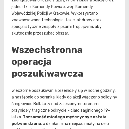
zaangażowano liczne służby, w tym lokalną policję oraz
jednostki z Komendy Powiatowej i Komendy
Wojewódzkiej Policji w Krakowie. Wykorzystano
zaawansowane technologie, takie jak drony oraz
specjalistyczne zespoły z psami tropiącymi, aby
skutecznie przeszukać obszar.
Wszechstronna
operacja
poszukiwawcza
Wieczorne poszukiwania przeniosły się w nocne godziny,
a następnie do poranka, kiedy do akcji włączono policyjny
śmigłowiec Bell. Loty nad zalesionymi terenami
przyniosły tragiczne odkrycie – ciało zaginionego 19-
latka.
Tożsamość młodego mężczyzny została
potwierdzona
, a działania na miejscu miały na celu