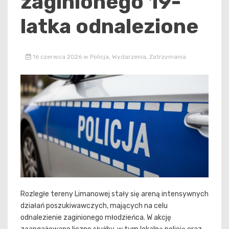
zaginionego 19-
latka odnalezione
16 czerwca 2026
w
Policja
,
Wydarzenia
,
Zatrzymania
Rozległe tereny Limanowej stały się areną intensywnych
działań poszukiwawczych, mających na celu
odnalezienie zaginionego młodzieńca. W akcję