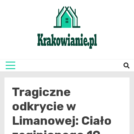
Skip
to
content
najświeższe informacje z Krakowa i okolic
Krako
Tragiczne
odkrycie w
Limanowej: Ciało