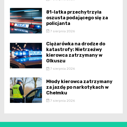
81-latka przechytrzyła
oszusta podającego się za
policjanta
7 sierpnia 2026
Ciężarówka na drodze do
katastrofy: Nietrzeźwy
kierowca zatrzymany w
Olkuszu
7 sierpnia 2026
Młody kierowca zatrzymany
za jazdę po narkotykach w
Chełmku
7 sierpnia 2026