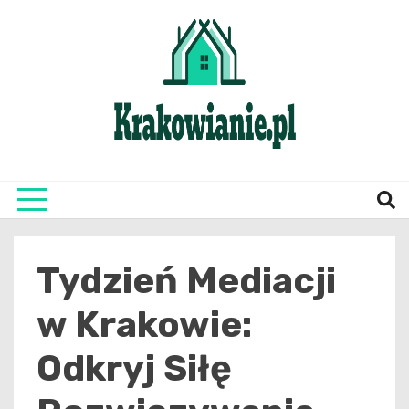
Skip
to
content
najświeższe informacje z Krakowa i okolic
Krako
Tydzień Mediacji
w Krakowie:
Odkryj Siłę