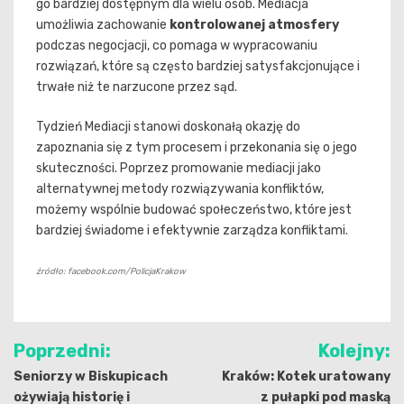
go bardziej dostępnym dla wielu osób. Mediacja
umożliwia zachowanie
kontrolowanej atmosfery
podczas negocjacji, co pomaga w wypracowaniu
rozwiązań, które są często bardziej satysfakcjonujące i
trwałe niż te narzucone przez sąd.
Tydzień Mediacji stanowi doskonałą okazję do
zapoznania się z tym procesem i przekonania się o jego
skuteczności. Poprzez promowanie mediacji jako
alternatywnej metody rozwiązywania konfliktów,
możemy wspólnie budować społeczeństwo, które jest
bardziej świadome i efektywnie zarządza konfliktami.
źródło: facebook.com/PolicjaKrakow
Nawigacja
Poprzedni:
Kolejny:
wpisu
Seniorzy w Biskupicach
Kraków: Kotek uratowany
ożywiają historię i
z pułapki pod maską