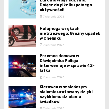
Zdrowie w sąsiedztwie:
Dołącz do pikniku pełnego
aktywności!
7 sierpnia 2026
Hulajnoga w rękach
nietrzeźwego: Groźny upadek
w Chełmku
7 sierpnia 2026
Przemoc domowa w
Oświęcimiu: Policja
interweniuje w sprawie 42-
latka
7 sierpnia 2026
Kierowca w szaleńczym
slalomie uratowany dzięki
szybkiemu działaniu
świadków!
7 sierpnia 2026