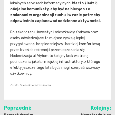
lokalnych serwisach informacyjnych.
Warto śledzić
oficjalne komunikaty, aby być na bieżąco ze
zmianami w organizacji ruchu i w razie potrzeby
odpowiednio zaplanować codzienne aktywności.
Po zakończeniu inwestycji mieszkańcy Krakowa oraz
osoby odwiedzające to miejsce zyskają lepiej
przygotowaną, bezpieczniejszą i bardziej komfortową
przestrzeń do rekreacji i przemieszczania się.
Modernizacja ul. Wyłom to kolejny krok w stronę
podnoszenia jakości miejskiej infrastruktury, z którego
efekty jeszcze tego lata będą mogli czerpać wszyscy
użytkownicy.
Źródło: facebook.com/zzm.krakow
Nawigacja
Poprzedni:
Kolejny: