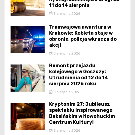
11 do 14 sierpnia
8 sierpnia 2026
Tramwajowa awantura w
Krakowie: Kobieta staje w
obronie, policja wkracza do
akcji
8 sierpnia 2026
Remont przejazdu
kolejowego w Goszczy:
Utrudnienia od 12 do 14
sierpnia 2026 roku
8 sierpnia 2026
Kryptonim 27: Jubileusz
spektaklu inspirowanego
Beksińskim w Nowohuckim
Centrum Kultury!
8 sierpnia 2026