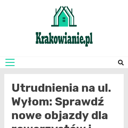
Skip
to
content
najświeższe informacje z Krakowa i okolic
Krako
Utrudnienia na ul.
Wyłom: Sprawdź
nowe objazdy dla