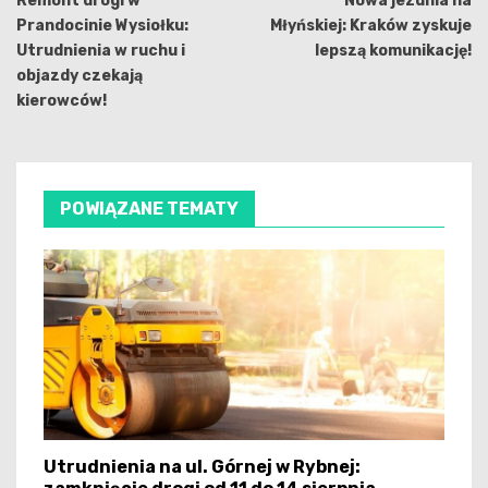
wpisu
Remont drogi w
Nowa jezdnia na
Prandocinie Wysiołku:
Młyńskiej: Kraków zyskuje
Utrudnienia w ruchu i
lepszą komunikację!
objazdy czekają
kierowców!
POWIĄZANE TEMATY
Utrudnienia na ul. Górnej w Rybnej: