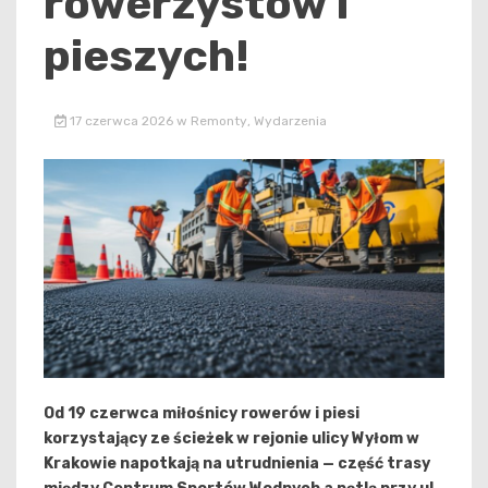
rowerzystów i
pieszych!
17 czerwca 2026
w
Remonty
,
Wydarzenia
Od 19 czerwca miłośnicy rowerów i piesi
korzystający ze ścieżek w rejonie ulicy Wyłom w
Krakowie napotkają na utrudnienia — część trasy