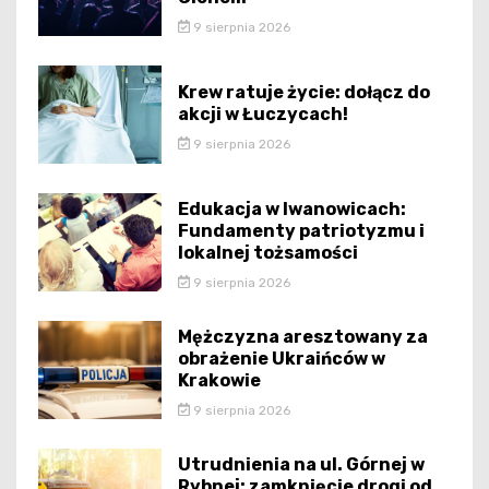
9 sierpnia 2026
Krew ratuje życie: dołącz do
akcji w Łuczycach!
9 sierpnia 2026
Edukacja w Iwanowicach:
Fundamenty patriotyzmu i
lokalnej tożsamości
9 sierpnia 2026
Mężczyzna aresztowany za
obrażenie Ukraińców w
Krakowie
9 sierpnia 2026
Utrudnienia na ul. Górnej w
Rybnej: zamknięcie drogi od