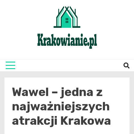
Skip
to
content
najświeższe informacje z Krakowa i okolic
Krako
Wawel – jedna z
najważniejszych
atrakcji Krakowa