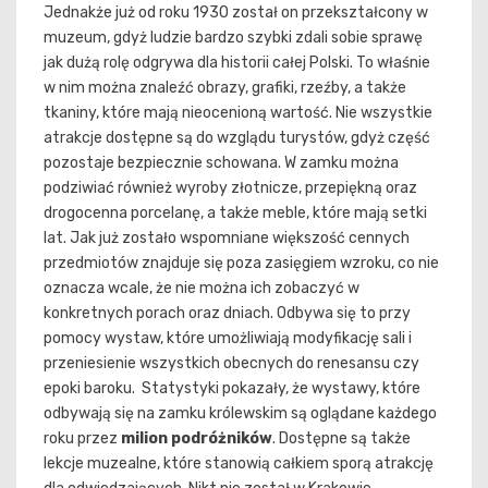
Jednakże już od roku 1930 został on przekształcony w
muzeum, gdyż ludzie bardzo szybki zdali sobie sprawę
jak dużą rolę odgrywa dla historii całej Polski. To właśnie
w nim można znaleźć obrazy, grafiki, rzeźby, a także
tkaniny, które mają nieocenioną wartość. Nie wszystkie
atrakcje dostępne są do wzglądu turystów, gdyż część
pozostaje bezpiecznie schowana. W zamku można
podziwiać również wyroby złotnicze, przepiękną oraz
drogocenna porcelanę, a także meble, które mają setki
lat. Jak już zostało wspomniane większość cennych
przedmiotów znajduje się poza zasięgiem wzroku, co nie
oznacza wcale, że nie można ich zobaczyć w
konkretnych porach oraz dniach. Odbywa się to przy
pomocy wystaw, które umożliwiają modyfikację sali i
przeniesienie wszystkich obecnych do renesansu czy
epoki baroku. Statystyki pokazały, że wystawy, które
odbywają się na zamku królewskim są oglądane każdego
roku przez
milion podróżników
. Dostępne są także
lekcje muzealne, które stanowią całkiem sporą atrakcję