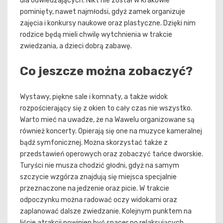
dla odwiedzających. Nikt nie został w Krakowie
pominięty, nawet najmłodsi, gdyż zamek organizuje
zajęcia i konkursy naukowe oraz plastyczne. Dzięki nim
rodzice będą mieli chwilę wytchnienia w trakcie
zwiedzania, a dzieci dobrą zabawę.
Co jeszcze można zobaczyć?
Wystawy, piękne sale i komnaty, a także widok
rozpościerający się z okien to cały czas nie wszystko.
Warto mieć na uwadze, że na Wawelu organizowane są
również koncerty. Opierają się one na muzyce kameralnej
bądź symfonicznej. Można skorzystać także z
przedstawień operowych oraz zobaczyć tańce dworskie.
Turyści nie musza chodzić głodni, gdyż na samym
szczycie wzgórza znajdują się miejsca specjalnie
przeznaczone na jedzenie oraz picie. W trakcie
odpoczynku można radować oczy widokami oraz
zaplanować dalsze zwiedzanie. Kolejnym punktem na
liście atrakcji powinien być spacer po relaksujących