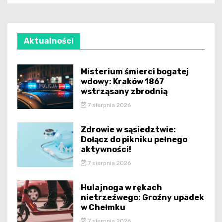
Aktualności
Misterium śmierci bogatej
wdowy: Kraków 1867
wstrząsany zbrodnią
7 sierpnia 2026
Zdrowie w sąsiedztwie:
Dołącz do pikniku pełnego
aktywności!
7 sierpnia 2026
Hulajnoga w rękach
nietrzeźwego: Groźny upadek
w Chełmku
7 sierpnia 2026