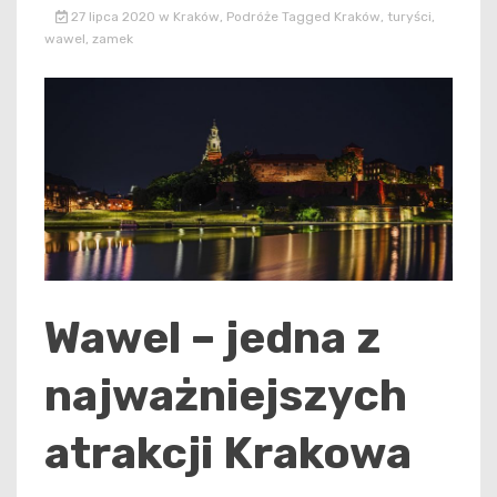
27 lipca 2020
w
Kraków
,
Podróże
Tagged
Kraków
,
turyści
,
wawel
,
zamek
Wawel – jedna z
najważniejszych
atrakcji Krakowa