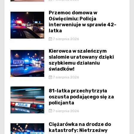
Przemoc domowa w
Oświęcimiu: Policja
interweniuje w sprawie 42-
latka
7 sierpnia 2026
Kierowca w szaleńczym
slalomie uratowany dzięki
szybkiemu działaniu
świadków!
7 sierpnia 2026
81-latka przechytrzyła
oszusta podającego się za
policjanta
7 sierpnia 2026
Ciężarówka na drodze do
katastrofy: Nietrzeźwy