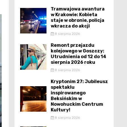
Tramwajowa awantura
w Krakowie: Kobieta
staje w obronie, policja
wkracza do akcji
8 sierpnia 2026
Remont przejazdu
kolejowego w Goszczy:
Utrudnienia od 12 do 14
sierpnia 2026 roku
8 sierpnia 2026
Kryptonim 27: Jubileusz
spektaklu
inspirowanego
Beksińskim w
Nowohuckim Centrum
Kultury!
8 sierpnia 2026