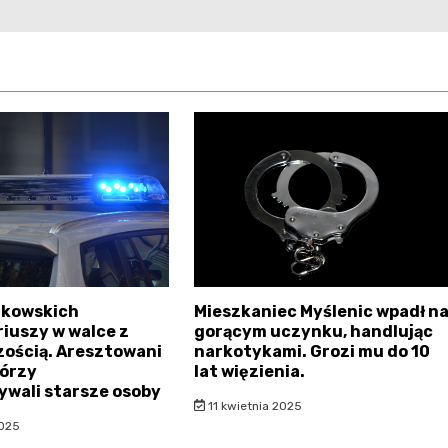
akowskich
Mieszkaniec Myślenic wpadł n
iuszy w walce z
gorącym uczynku, handlując
ością. Aresztowani
narkotykami. Grozi mu do 10
tórzy
lat więzienia.
wali starsze osoby
11 kwietnia 2025
2025