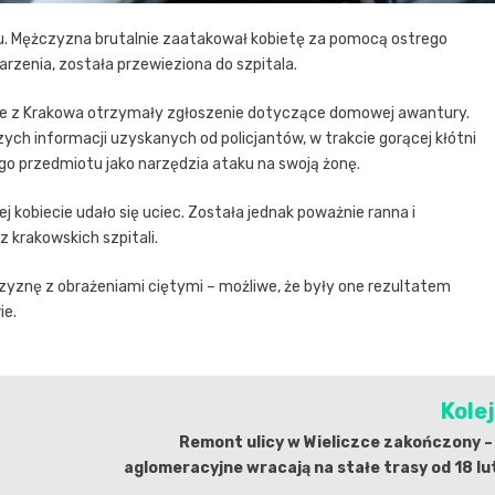
ntu. Mężczyzna brutalnie zaatakował kobietę za pomocą ostrego
rzenia, została przewieziona do szpitala.
cyjne z Krakowa otrzymały zgłoszenie dotyczące domowej awantury.
ych informacji uzyskanych od policjantów, w trakcie gorącej kłótni
 przedmiotu jako narzędzia ataku na swoją żonę.
 kobiecie udało się uciec. Została jednak poważnie ranna i
krakowskich szpitali.
czyznę z obrażeniami ciętymi – możliwe, że były one rezultatem
ie.
Kole
Remont ulicy w Wieliczce zakończony – 
aglomeracyjne wracają na stałe trasy od 18 l