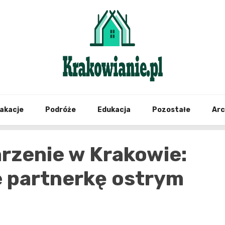
najświeższe informacje z Krakowa i okolic
Krako
akacje
Podróże
Edukacja
Pozostałe
Ar
rzenie w Krakowie:
 partnerkę ostrym