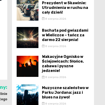
Prezydent w Skawinie:
Utrudnienia w ruchu na
cały dzień!
8 sierpnia 2026
Bachata pod gwiazdami
w Wieliczce – tańcz za
darmo 22 sierpnia!
8 sierpnia 2026
Wakacyjne Ognisko w
Ściejowicach: Słońce,
zabawa i pyszne
jedzenie!
8 sierpnia 2026
jny:
Muzyczne szaleństwo w
Parku Jordana: jazz i
linie
blues na żywo!
utego
8 sierpnia 2026