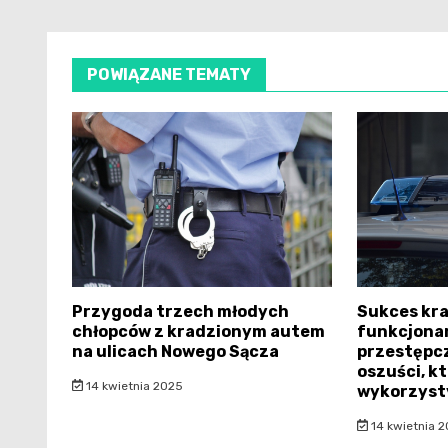
POWIĄZANE TEMATY
Przygoda trzech młodych
Sukces kr
chłopców z kradzionym autem
funkcjonar
na ulicach Nowego Sącza
przestępcz
oszuści, k
14 kwietnia 2025
wykorzysty
14 kwietnia 