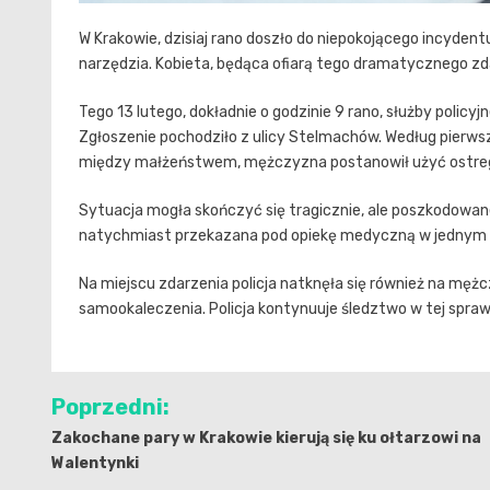
W Krakowie, dzisiaj rano doszło do niepokojącego incyde
narzędzia. Kobieta, będąca ofiarą tego dramatycznego zda
Tego 13 lutego, dokładnie o godzinie 9 rano, służby poli
Zgłoszenie pochodziło z ulicy Stelmachów. Według pierwsz
między małżeństwem, mężczyzna postanowił użyć ostrego
Sytuacja mogła skończyć się tragicznie, ale poszkodowanej
natychmiast przekazana pod opiekę medyczną w jednym z 
Na miejscu zdarzenia policja natknęła się również na męż
samookaleczenia. Policja kontynuuje śledztwo w tej spraw
Nawigacja
Poprzedni:
wpisu
Zakochane pary w Krakowie kierują się ku ołtarzowi na
Walentynki