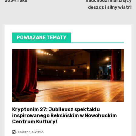
2034 roku
nadchodzi marznący
deszcz i silny wiatr!
POWIĄZANE TEMATY
Kryptonim 27: Jubileusz spektaklu
inspirowanego Beksińskim w Nowohuckim
Centrum Kultury!
8 sierpnia 2026