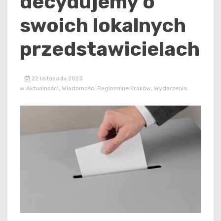
decydujemy o
swoich lokalnych
przedstawicielach
22 listopada 2023
w
Aktualności
,
Wiadomości Regionalne Kraków
,
Wydarzenia