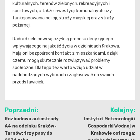
kulturalnych, terenów zielonych, rekreacyjnych i
sportowych, a także inwestycji komunalnych czy
funkcjonowania policji, straży miejskiej oraz straży
pożarnej.
Radni dzielnicowi są częścią procesu decyzyjnego
wpływającego na jakość życia w dzielnicach Krakowa.
Mają oni bezpośredni kontakt z mieszkańcami, dzięki
czemu mogą skutecznie rozwiązywać problemy
społeczne. Dlatego też warto wziąć udział w
nadchodzących wyborach i zagłosować na swoich
przedstawicieli.
Nawigacja
Poprzedni:
Kolejny:
wpisu
Rozbudowa autostrady
Instytut Meteorologii i
A4 na odcinku Kraków-
Gospodarki Wodnej w
Tarnów: trzy pasy do
Krakowie ostrzega: