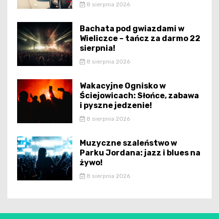
8 sierpnia 2026
Bachata pod gwiazdami w
Wieliczce – tańcz za darmo 22
sierpnia!
8 sierpnia 2026
Wakacyjne Ognisko w
Ściejowicach: Słońce, zabawa
i pyszne jedzenie!
8 sierpnia 2026
Muzyczne szaleństwo w
Parku Jordana: jazz i blues na
żywo!
8 sierpnia 2026