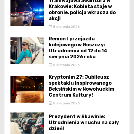
Tramwajowa awantura w
Krakowie: Kobieta staje w
obronie, policja wkracza do
akcji
8 sierpnia 2026
Remont przejazdu
kolejowego w Goszczy:
Utrudnienia od 12 do 14
sierpnia 2026 roku
8 sierpnia 2026
Kryptonim 27: Jubileusz
spektaklu inspirowanego
Beksińskim w Nowohuckim
Centrum Kultury!
8 sierpnia 2026
Prezydent w Skawinie:
Utrudnienia w ruchu na cały
dzień!