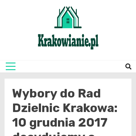
Skip
to
content
najświeższe informacje z Krakowa i okolic
Krako
Wybory do Rad
Dzielnic Krakowa:
10 grudnia 2017