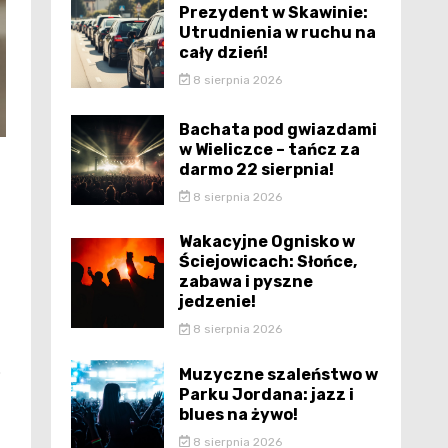
Prezydent w Skawinie:
Utrudnienia w ruchu na
cały dzień!
8 sierpnia 2026
Bachata pod gwiazdami
w Wieliczce – tańcz za
darmo 22 sierpnia!
8 sierpnia 2026
Wakacyjne Ognisko w
Ściejowicach: Słońce,
zabawa i pyszne
jedzenie!
8 sierpnia 2026
o
Muzyczne szaleństwo w
Parku Jordana: jazz i
blues na żywo!
8 sierpnia 2026