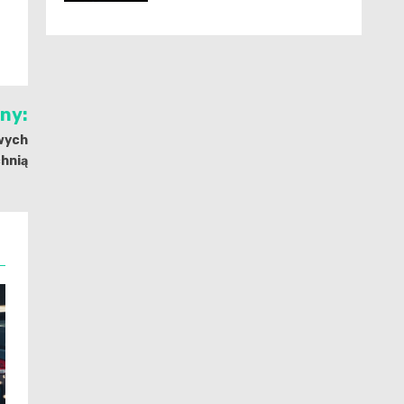
jny:
owych
hnią