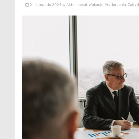
21 listopada 2024
w
Aktualności
,
Wakacje
,
Wydarzenia
,
Zabytk