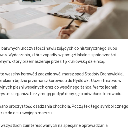
g barwnych uroczystości nawiązujących do historycznego ślubu
ną. Wydarzenia, które zapadły w pamięć lokalnej społeczności
ym, który przemaszeruje przez tę krakowską dzielnicę.
y to weselny korowód zacznie swój marsz spod Stodoły Bronowickiej,
m krokiem będzie przemarsz korowodu do Rydlówki. Uczestnictwo w
yjnych pieśni weselnych oraz do wspólnego tańca. Warto jednak
rzystne, organizatorzy mogą podjąć decyzję o odwołaniu korowodu.
owano uroczystość osadzania chochoła. Początek tego symboliczneg
trze do celu swojego marszu.
 wszystkich zainteresowanych na specjalne oprowadzania