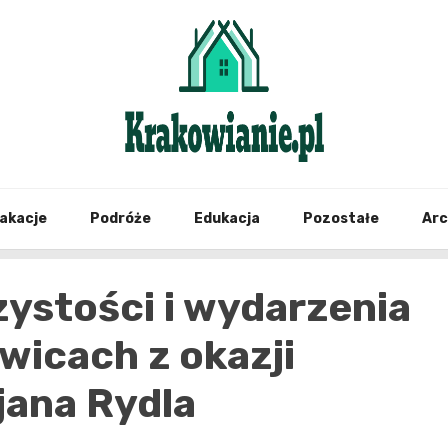
najświeższe informacje z Krakowa i okolic
Krako
akacje
Podróże
Edukacja
Pozostałe
Ar
ystości i wydarzenia
wicach z okazji
jana Rydla