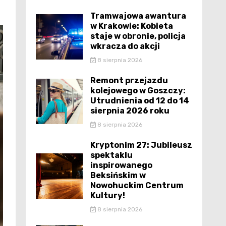
Tramwajowa awantura
w Krakowie: Kobieta
staje w obronie, policja
wkracza do akcji
8 sierpnia 2026
Remont przejazdu
kolejowego w Goszczy:
Utrudnienia od 12 do 14
sierpnia 2026 roku
8 sierpnia 2026
Kryptonim 27: Jubileusz
spektaklu
inspirowanego
Beksińskim w
Nowohuckim Centrum
Kultury!
8 sierpnia 2026