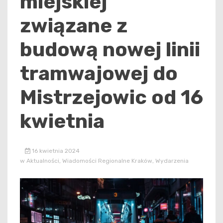
miejskiej
związane z
budową nowej linii
tramwajowej do
Mistrzejowic od 16
kwietnia
16 kwietnia 2024
w
Aktualności
,
Wiadomości Regionalne Kraków
,
Wydarzenia