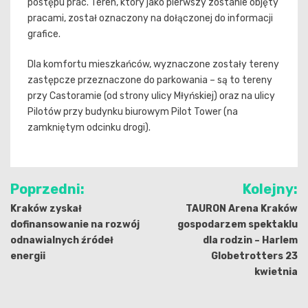
postępu prac. Teren, który jako pierwszy zostanie objęty
pracami, został oznaczony na dołączonej do informacji
grafice.
Dla komfortu mieszkańców, wyznaczone zostały tereny
zastępcze przeznaczone do parkowania – są to tereny
przy Castoramie (od strony ulicy Młyńskiej) oraz na ulicy
Pilotów przy budynku biurowym Pilot Tower (na
zamkniętym odcinku drogi).
Nawigacja
Poprzedni:
Kolejny:
wpisu
Kraków zyskał
TAURON Arena Kraków
dofinansowanie na rozwój
gospodarzem spektaklu
odnawialnych źródeł
dla rodzin – Harlem
energii
Globetrotters 23
kwietnia