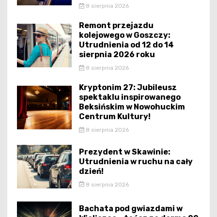
8 sierpnia 2026
Remont przejazdu
kolejowego w Goszczy:
Utrudnienia od 12 do 14
sierpnia 2026 roku
8 sierpnia 2026
Kryptonim 27: Jubileusz
spektaklu inspirowanego
Beksińskim w Nowohuckim
Centrum Kultury!
8 sierpnia 2026
Prezydent w Skawinie:
Utrudnienia w ruchu na cały
dzień!
8 sierpnia 2026
Bachata pod gwiazdami w