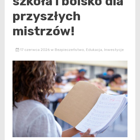
szkoła i boisko dla
przyszłych
mistrzów!
17 czerwca 2026
w
Bezpieczeństwo
,
Edukacja
,
Inwestycje