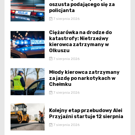
oszusta podającego się za
policjanta
7 sierpnia 2026
Ciężarówka na drodze do
katastrofy: Nietrzeźwy
kierowca zatrzymany w
Olkuszu
7 sierpnia 2026
Młody kierowca zatrzymany
za jazdę po narkotykach w
Chełmku
7 sierpnia 2026
Kolejny etap przebudowy Alei
Przyjaźni startuje 12 sierpnia
7 sierpnia 2026