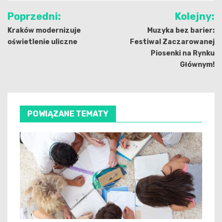
Nawigacja
Poprzedni:
Kolejny:
wpisu
Kraków modernizuje
Muzyka bez barier:
oświetlenie uliczne
Festiwal Zaczarowanej
Piosenki na Rynku
Głównym!
POWIĄZANE TEMATY