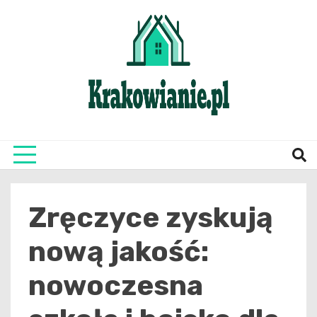
Skip
to
content
najświeższe informacje z Krakowa i okolic
Krako
Zręczyce zyskują
nową jakość:
nowoczesna