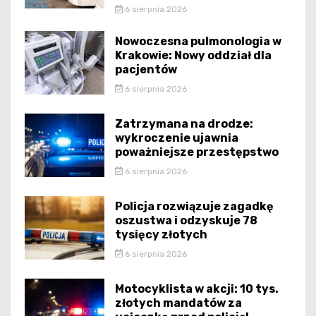
6 sierpnia 2026
Nowoczesna pulmonologia w
Krakowie: Nowy oddział dla
pacjentów
6 sierpnia 2026
Zatrzymana na drodze:
wykroczenie ujawnia
poważniejsze przestępstwo
6 sierpnia 2026
Policja rozwiązuje zagadkę
oszustwa i odzyskuje 78
tysięcy złotych
6 sierpnia 2026
Motocyklista w akcji: 10 tys.
złotych mandatów za