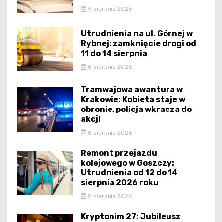
9 sierpnia 2026
Utrudnienia na ul. Górnej w
Rybnej: zamknięcie drogi od
11 do 14 sierpnia
8 sierpnia 2026
Tramwajowa awantura w
Krakowie: Kobieta staje w
obronie, policja wkracza do
akcji
8 sierpnia 2026
Remont przejazdu
kolejowego w Goszczy:
Utrudnienia od 12 do 14
sierpnia 2026 roku
8 sierpnia 2026
Kryptonim 27: Jubileusz