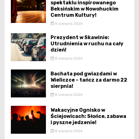
spektaklu inspirowanego
Beksińskim w Nowohuckim
Centrum Kultury!
8 sierpnia 2026
Prezydent w Skawinie:
Utrudnienia w ruchu na cały
dzień!
8 sierpnia 2026
Bachata pod gwiazdami w
Wieliczce – tańcz za darmo 22
sierpnia!
8 sierpnia 2026
Wakacyjne Ognisko w
Ściejowicach: Słońce, zabawa
i pyszne jedzenie!
8 sierpnia 2026