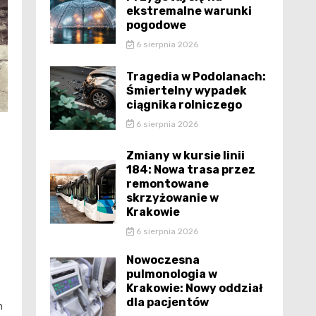
ekstremalne warunki
pogodowe
6 sierpnia 2026
Tragedia w Podolanach:
Śmiertelny wypadek
ciągnika rolniczego
6 sierpnia 2026
Zmiany w kursie linii
184: Nowa trasa przez
remontowane
skrzyżowanie w
Krakowie
6 sierpnia 2026
Nowoczesna
pulmonologia w
Krakowie: Nowy oddział
dla pacjentów
h