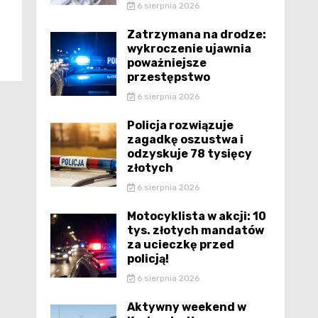
6 sierpnia 2026
Zatrzymana na drodze:
wykroczenie ujawnia
poważniejsze
przestępstwo
6 sierpnia 2026
Policja rozwiązuje
zagadkę oszustwa i
odzyskuje 78 tysięcy
złotych
6 sierpnia 2026
Motocyklista w akcji: 10
tys. złotych mandatów
za ucieczkę przed
policją!
6 sierpnia 2026
Aktywny weekend w