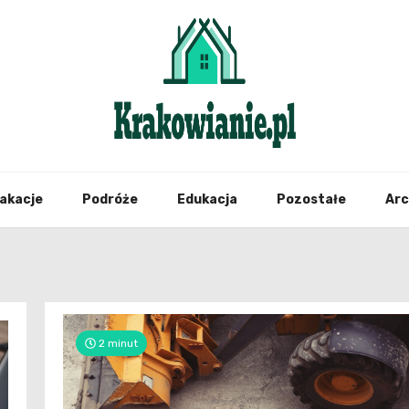
najświeższe informacje z Krakowa i okolic
Krako
akacje
Podróże
Edukacja
Pozostałe
Ar
2 minut